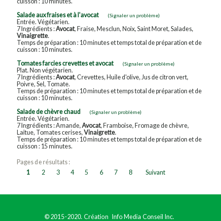
cuisson : 10 minutes.
Salade aux fraises et à l'avocat
(Signaler un problème)
Entrée. Végétarien.
7 Ingrédients :
Avocat
, Fraise, Mesclun, Noix, Saint Moret, Salades,
Vinaigrette
.
Temps de préparation : 10 minutes et temps total de préparation et de
cuisson : 10 minutes.
Tomates farcies crevettes et avocat
(Signaler un problème)
Plat. Non végétarien.
7 Ingrédients :
Avocat
, Crevettes, Huile d'olive, Jus de citron vert,
Poivre, Sel, Tomate.
Temps de préparation : 10 minutes et temps total de préparation et de
cuisson : 10 minutes.
Salade de chèvre chaud
(Signaler un problème)
Entrée. Végétarien.
7 Ingrédients : Amande,
Avocat
, Framboise, Fromage de chèvre,
Laitue, Tomates cerises,
Vinaigrette
.
Temps de préparation : 10 minutes et temps total de préparation et de
cuisson : 15 minutes.
Pages de résultats :
1
2
3
4
5
6
7
8
Suivant
© 2015-2020. Création
Info Media Conseil Inc.