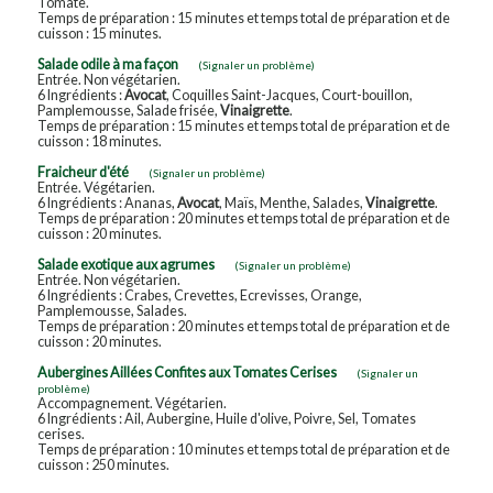
Tomate.
Temps de préparation : 15 minutes et temps total de préparation et de
cuisson : 15 minutes.
Salade odile à ma façon
(Signaler un problème)
Entrée. Non végétarien.
6 Ingrédients :
Avocat
, Coquilles Saint-Jacques, Court-bouillon,
Pamplemousse, Salade frisée,
Vinaigrette
.
Temps de préparation : 15 minutes et temps total de préparation et de
cuisson : 18 minutes.
Fraicheur d'été
(Signaler un problème)
Entrée. Végétarien.
6 Ingrédients : Ananas,
Avocat
, Maïs, Menthe, Salades,
Vinaigrette
.
Temps de préparation : 20 minutes et temps total de préparation et de
cuisson : 20 minutes.
Salade exotique aux agrumes
(Signaler un problème)
Entrée. Non végétarien.
6 Ingrédients : Crabes, Crevettes, Ecrevisses, Orange,
Pamplemousse, Salades.
Temps de préparation : 20 minutes et temps total de préparation et de
cuisson : 20 minutes.
Aubergines Aillées Confites aux Tomates Cerises
(Signaler un
problème)
Accompagnement. Végétarien.
6 Ingrédients : Ail, Aubergine, Huile d'olive, Poivre, Sel, Tomates
cerises.
Temps de préparation : 10 minutes et temps total de préparation et de
cuisson : 250 minutes.