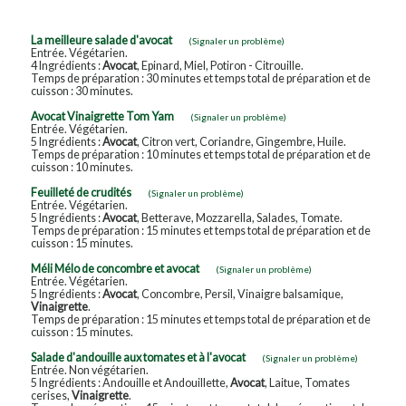
La meilleure salade d'avocat
(Signaler un problème)
Entrée. Végétarien.
4 Ingrédients :
Avocat
, Epinard, Miel, Potiron - Citrouille.
Temps de préparation : 30 minutes et temps total de préparation et de
cuisson : 30 minutes.
Avocat Vinaigrette Tom Yam
(Signaler un problème)
Entrée. Végétarien.
5 Ingrédients :
Avocat
, Citron vert, Coriandre, Gingembre, Huile.
Temps de préparation : 10 minutes et temps total de préparation et de
cuisson : 10 minutes.
Feuilleté de crudités
(Signaler un problème)
Entrée. Végétarien.
5 Ingrédients :
Avocat
, Betterave, Mozzarella, Salades, Tomate.
Temps de préparation : 15 minutes et temps total de préparation et de
cuisson : 15 minutes.
Méli Mélo de concombre et avocat
(Signaler un problème)
Entrée. Végétarien.
5 Ingrédients :
Avocat
, Concombre, Persil, Vinaigre balsamique,
Vinaigrette
.
Temps de préparation : 15 minutes et temps total de préparation et de
cuisson : 15 minutes.
Salade d'andouille aux tomates et à l'avocat
(Signaler un problème)
Entrée. Non végétarien.
5 Ingrédients : Andouille et Andouillette,
Avocat
, Laitue, Tomates
cerises,
Vinaigrette
.