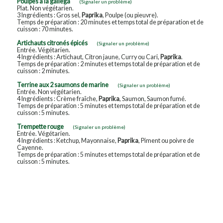
Poulpes à la gallega
(Signaler un problème)
Plat. Non végétarien.
3 Ingrédients : Gros sel,
Paprika
, Poulpe (ou pieuvre).
Temps de préparation : 20 minutes et temps total de préparation et de
cuisson : 70 minutes.
Artichauts citronés épicés
(Signaler un problème)
Entrée. Végétarien.
4 Ingrédients : Artichaut, Citron jaune, Curry ou Cari,
Paprika
.
Temps de préparation : 2 minutes et temps total de préparation et de
cuisson : 2 minutes.
Terrine aux 2 saumons de marine
(Signaler un problème)
Entrée. Non végétarien.
4 Ingrédients : Crème fraîche,
Paprika
, Saumon, Saumon fumé.
Temps de préparation : 5 minutes et temps total de préparation et de
cuisson : 5 minutes.
Trempette rouge
(Signaler un problème)
Entrée. Végétarien.
4 Ingrédients : Ketchup, Mayonnaise,
Paprika
, Piment ou poivre de
Cayenne.
Temps de préparation : 5 minutes et temps total de préparation et de
cuisson : 5 minutes.