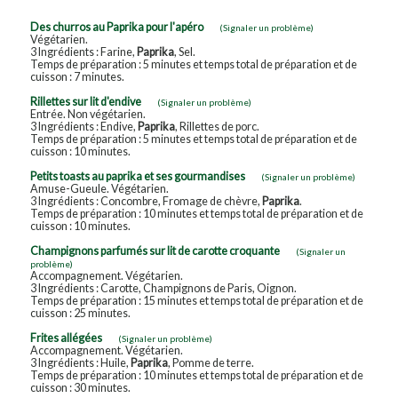
Des churros au Paprika pour l'apéro
(Signaler un problème)
Végétarien.
3 Ingrédients : Farine,
Paprika
, Sel.
Temps de préparation : 5 minutes et temps total de préparation et de
cuisson : 7 minutes.
Rillettes sur lit d'endive
(Signaler un problème)
Entrée. Non végétarien.
3 Ingrédients : Endive,
Paprika
, Rillettes de porc.
Temps de préparation : 5 minutes et temps total de préparation et de
cuisson : 10 minutes.
Petits toasts au paprika et ses gourmandises
(Signaler un problème)
Amuse-Gueule. Végétarien.
3 Ingrédients : Concombre, Fromage de chèvre,
Paprika
.
Temps de préparation : 10 minutes et temps total de préparation et de
cuisson : 10 minutes.
Champignons parfumés sur lit de carotte croquante
(Signaler un
problème)
Accompagnement. Végétarien.
3 Ingrédients : Carotte, Champignons de Paris, Oignon.
Temps de préparation : 15 minutes et temps total de préparation et de
cuisson : 25 minutes.
Frites allégées
(Signaler un problème)
Accompagnement. Végétarien.
3 Ingrédients : Huile,
Paprika
, Pomme de terre.
Temps de préparation : 10 minutes et temps total de préparation et de
cuisson : 30 minutes.