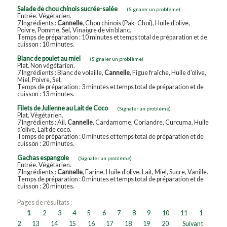
Salade de chou chinois sucrée-salée
(Signaler un problème)
Entrée. Végétarien.
7 Ingrédients :
Cannelle
, Chou chinois (Pak-Choï), Huile d'olive,
Poivre, Pomme, Sel, Vinaigre de vin blanc.
Temps de préparation : 10 minutes et temps total de préparation et de
cuisson : 10 minutes.
Blanc de poulet au miel
(Signaler un problème)
Plat. Non végétarien.
7 Ingrédients : Blanc de volaille,
Cannelle
, Figue fraîche, Huile d'olive,
Miel, Poivre, Sel.
Temps de préparation : 3 minutes et temps total de préparation et de
cuisson : 13 minutes.
Filets de Julienne au Lait de Coco
(Signaler un problème)
Plat. Végétarien.
7 Ingrédients : Ail,
Cannelle
, Cardamome, Coriandre, Curcuma, Huile
d'olive, Lait de coco.
Temps de préparation : 0 minutes et temps total de préparation et de
cuisson : 20 minutes.
Gachas espangole
(Signaler un problème)
Entrée. Végétarien.
7 Ingrédients :
Cannelle
, Farine, Huile d'olive, Lait, Miel, Sucre, Vanille.
Temps de préparation : 0 minutes et temps total de préparation et de
cuisson : 20 minutes.
Pages de résultats :
1
2
3
4
5
6
7
8
9
10
11
1
2
13
14
15
16
17
18
19
20
Suivant