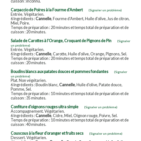
cuisson : inconnu.
Carpaccio de Poires à la Fourme d'Ambert
(Signaler un problème)
Entrée. Végétarien.
6 Ingrédients :
Cannelle
, Fourme d'Ambert, Huile d'olive, Jus de citron,
Miel, Poire.
Temps de préparation : 20 minutes et temps total de préparation et de
cuisson : 20 minutes.
Salade de Carottes à l'Orange, Croquant de Pignons de Pin
(Signaler
un problème)
Entrée. Végétarien.
6 Ingrédients :
Cannelle
, Carotte, Huile d'olive, Orange, Pignons, Sel.
Temps de préparation : 20 minutes et temps total de préparation et de
cuisson : 20 minutes.
Boudins blancs aux patates douces et pommes fondantes
(Signaler
un problème)
Plat. Non végétarien.
6 Ingrédients : Boudin blanc,
Cannelle
, Huile d'olive, Patate douce,
Pomme, Sel.
Temps de préparation : 10 minutes et temps total de préparation et de
cuisson : 35 minutes.
Confiture d'oignons rouges ultra simple
(Signaler un problème)
Accompagnement. Végétarien.
6 Ingrédients :
Cannelle
, Cidre, Miel, Oignon rouge, Poivre, Sel.
Temps de préparation : 10 minutes et temps total de préparation et de
cuisson : 40 minutes.
Couscous à la fleur d'oranger et fruits secs
(Signaler un problème)
Dessert. Végétarien.