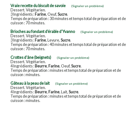
Vraie recette du biscuit de savoie
(Signaler un problème)
Dessert. Végétarien.
3 Ingrédients :
Farine
, Oeuf,
Sucre
.
Temps de préparation : 30 minutes et temps total de préparation et de
cuisson : 70 minutes.
Brioches au fondant d'érable d'Yvanno
(Signaler un problème)
Dessert. Végétarien.
3 Ingrédients :
Farine
, Levure,
Sucre
.
Temps de préparation : 40 minutes et temps total de préparation et de
cuisson : 70 minutes.
Crottes d'âne (beignets)
(Signaler un problème)
Dessert. Végétarien.
4 Ingrédients :
Beurre
,
Farine
, Oeuf,
Sucre
.
Temps de préparation : minutes et temps total de préparation et de
cuisson : minutes.
Gâteau à la peau de lait
(Signaler un problème)
Dessert. Végétarien.
4 Ingrédients :
Beurre
,
Farine
, Lait,
Sucre
.
Temps de préparation : minutes et temps total de préparation et de
cuisson : minutes.