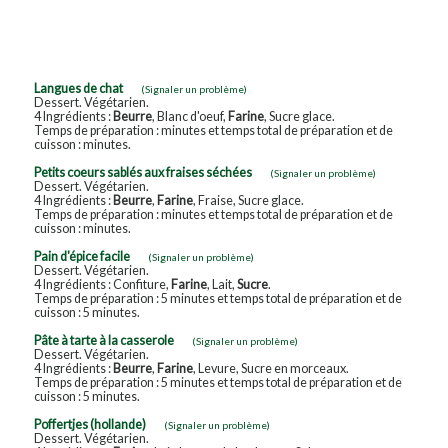
Langues de chat
(Signaler un problème)
Dessert. Végétarien.
4 Ingrédients :
Beurre
, Blanc d'oeuf,
Farine
, Sucre glace.
Temps de préparation : minutes et temps total de préparation et de
cuisson : minutes.
Petits coeurs sablés aux fraises séchées
(Signaler un problème)
Dessert. Végétarien.
4 Ingrédients :
Beurre
,
Farine
, Fraise, Sucre glace.
Temps de préparation : minutes et temps total de préparation et de
cuisson : minutes.
Pain d'épice facile
(Signaler un problème)
Dessert. Végétarien.
4 Ingrédients : Confiture,
Farine
, Lait,
Sucre
.
Temps de préparation : 5 minutes et temps total de préparation et de
cuisson : 5 minutes.
Pâte à tarte à la casserole
(Signaler un problème)
Dessert. Végétarien.
4 Ingrédients :
Beurre
,
Farine
, Levure, Sucre en morceaux.
Temps de préparation : 5 minutes et temps total de préparation et de
cuisson : 5 minutes.
Poffertjes (hollande)
(Signaler un problème)
Dessert. Végétarien.