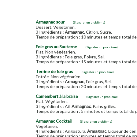
Armagnac sour
(Signaler un problème)
Dessert. Végétarien.
3 Ingrédients :
Armagnac
, Citron, Sucre.
Temps de préparation : 10 minutes et temps total de 
Foie gras au Sauterne
(Signaler un problème)
Plat. Non végétarien.
3 Ingrédients : Foie gras, Poivre, Sel.
Temps de préparation : 15 minutes et temps total de 
Terrine de foie gras
(Signaler un problème)
Entrée. Non végétarien.
3 Ingrédients :
Armagnac
, Foie gras, Sel.
Temps de préparation : 20 minutes et temps total de 
Camembert à la braise
(Signaler un problème)
Plat. Végétarien.
3 Ingrédients : Ail,
Armagnac
, Pains grillés.
Temps de préparation : 5 minutes et temps total de p
Armagnac Cocktail
(Signaler un problème)
Végétarien.
4 Ingrédients : Angostura,
Armagnac
, Liqueur de ceri
Temps de préparation : minutes et temps total de pré