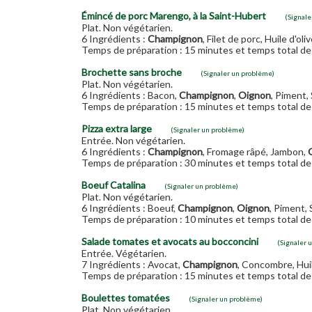
Émincé de porc Marengo, à la Saint-Hubert
(Signale
Plat. Non végétarien.
6 Ingrédients :
Champignon
, Filet de porc, Huile d'oli
Temps de préparation : 15 minutes et temps total de 
Brochette sans broche
(Signaler un problème)
Plat. Non végétarien.
6 Ingrédients : Bacon,
Champignon
,
Oignon
, Piment,
Temps de préparation : 15 minutes et temps total de 
Pizza extra large
(Signaler un problème)
Entrée. Non végétarien.
6 Ingrédients :
Champignon
, Fromage râpé, Jambon,
Temps de préparation : 30 minutes et temps total de 
Boeuf Catalina
(Signaler un problème)
Plat. Non végétarien.
6 Ingrédients : Boeuf,
Champignon
,
Oignon
, Piment,
Temps de préparation : 10 minutes et temps total de 
Salade tomates et avocats au bocconcini
(Signaler 
Entrée. Végétarien.
7 Ingrédients : Avocat,
Champignon
, Concombre, Huil
Temps de préparation : 15 minutes et temps total de 
Boulettes tomatées
(Signaler un problème)
Plat. Non végétarien.