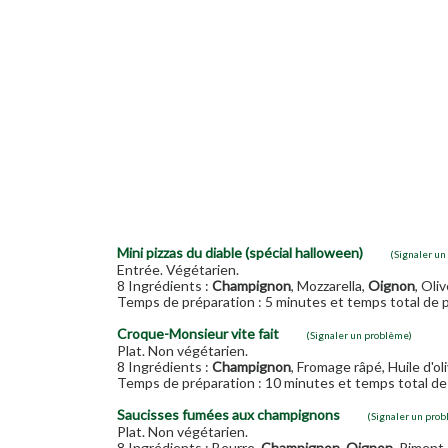
Mini pizzas du diable (spécial halloween)
(Signaler un
Entrée. Végétarien.
8 Ingrédients :
Champignon
, Mozzarella,
Oignon
, Oli
Temps de préparation : 5 minutes et temps total de p
Croque-Monsieur vite fait
(Signaler un problème)
Plat. Non végétarien.
8 Ingrédients :
Champignon
, Fromage râpé, Huile d'o
Temps de préparation : 10 minutes et temps total de 
Saucisses fumées aux champignons
(Signaler un pro
Plat. Non végétarien.
8 Ingrédients : Beurre,
Champignon
,
Oignon
, Piment