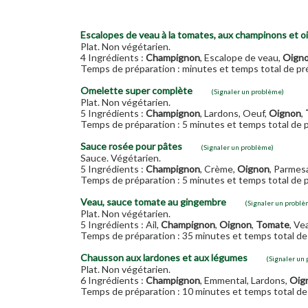
Escalopes de veau à la tomates, aux champinons et o
Plat. Non végétarien.
4 Ingrédients :
Champignon
, Escalope de veau,
Oign
Temps de préparation : minutes et temps total de pré
Omelette super complète
(Signaler un problème)
Plat. Non végétarien.
5 Ingrédients :
Champignon
, Lardons, Oeuf,
Oignon
,
Temps de préparation : 5 minutes et temps total de p
Sauce rosée pour pâtes
(Signaler un problème)
Sauce. Végétarien.
5 Ingrédients :
Champignon
, Crème,
Oignon
, Parmes
Temps de préparation : 5 minutes et temps total de p
Veau, sauce tomate au gingembre
(Signaler un problè
Plat. Non végétarien.
5 Ingrédients : Ail,
Champignon
,
Oignon
,
Tomate
, Ve
Temps de préparation : 35 minutes et temps total de 
Chausson aux lardones et aux légumes
(Signaler un
Plat. Non végétarien.
6 Ingrédients :
Champignon
, Emmental, Lardons,
Oig
Temps de préparation : 10 minutes et temps total de 