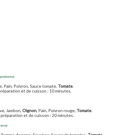
 problème)
ve, Pain, Poivron, Sauce tomate,
Tomate
.
réparation et de cuisson : 10 minutes.
live, Jambon,
Oignon
, Pain, Poivron rouge,
Tomate
.
préparation et de cuisson : 20 minutes.
blème)
, Pomme de terre, Saucisse, Soupe de tomates,
Tomate
.