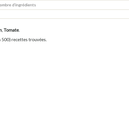
n
,
Tomate
.
à 500) recettes trouvées.