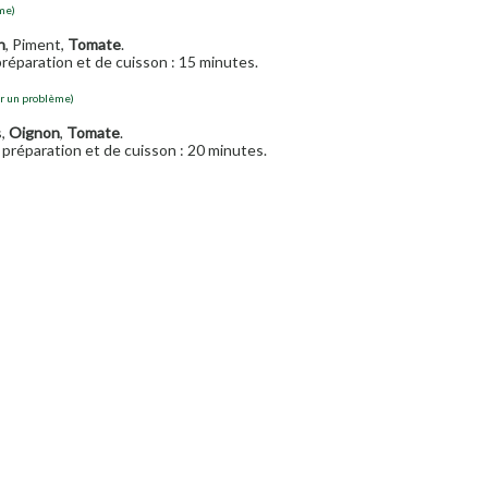
me)
n
, Piment,
Tomate
.
réparation et de cuisson : 15 minutes.
er un problème)
s,
Oignon
,
Tomate
.
préparation et de cuisson : 20 minutes.