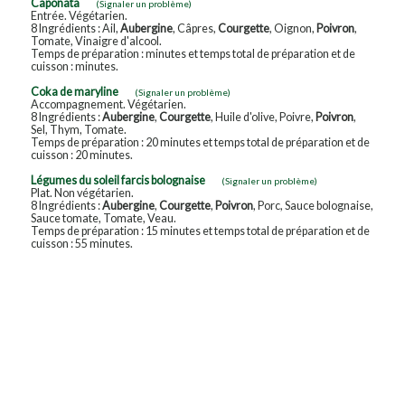
Caponata
(Signaler un problème)
Entrée. Végétarien.
8 Ingrédients : Ail,
Aubergine
, Câpres,
Courgette
, Oignon,
Poivron
,
Tomate, Vinaigre d'alcool.
Temps de préparation : minutes et temps total de préparation et de
cuisson : minutes.
Coka de maryline
(Signaler un problème)
Accompagnement. Végétarien.
8 Ingrédients :
Aubergine
,
Courgette
, Huile d'olive, Poivre,
Poivron
,
Sel, Thym, Tomate.
Temps de préparation : 20 minutes et temps total de préparation et de
cuisson : 20 minutes.
Légumes du soleil farcis bolognaise
(Signaler un problème)
Plat. Non végétarien.
8 Ingrédients :
Aubergine
,
Courgette
,
Poivron
, Porc, Sauce bolognaise,
Sauce tomate, Tomate, Veau.
Temps de préparation : 15 minutes et temps total de préparation et de
cuisson : 55 minutes.