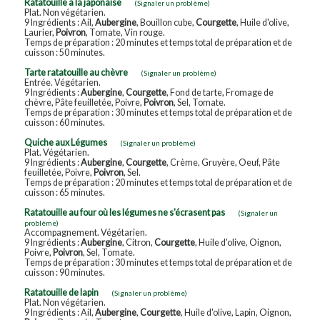
Ratatouille à la japonaise
(Signaler un problème)
Plat. Non végétarien.
9 Ingrédients : Ail,
Aubergine
, Bouillon cube,
Courgette
, Huile d'olive,
Laurier,
Poivron
, Tomate, Vin rouge.
Temps de préparation : 20 minutes et temps total de préparation et de
cuisson : 50 minutes.
Tarte ratatouille au chèvre
(Signaler un problème)
Entrée. Végétarien.
9 Ingrédients :
Aubergine
,
Courgette
, Fond de tarte, Fromage de
chèvre, Pâte feuilletée, Poivre,
Poivron
, Sel, Tomate.
Temps de préparation : 30 minutes et temps total de préparation et de
cuisson : 60 minutes.
Quiche aux Légumes
(Signaler un problème)
Plat. Végétarien.
9 Ingrédients :
Aubergine
,
Courgette
, Crème, Gruyère, Oeuf, Pâte
feuilletée, Poivre,
Poivron
, Sel.
Temps de préparation : 20 minutes et temps total de préparation et de
cuisson : 65 minutes.
Ratatouille au four où les légumes ne s'écrasent pas
(Signaler un
problème)
Accompagnement. Végétarien.
9 Ingrédients :
Aubergine
, Citron,
Courgette
, Huile d'olive, Oignon,
Poivre,
Poivron
, Sel, Tomate.
Temps de préparation : 30 minutes et temps total de préparation et de
cuisson : 90 minutes.
Ratatouille de lapin
(Signaler un problème)
Plat. Non végétarien.
9 Ingrédients : Ail,
Aubergine
,
Courgette
, Huile d'olive, Lapin, Oignon,