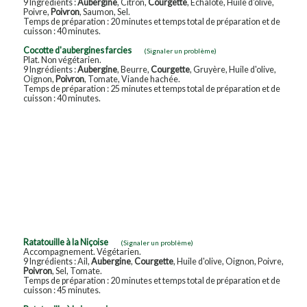
9 Ingrédients :
Aubergine
, Citron,
Courgette
, Echalote, Huile d'olive,
Poivre,
Poivron
, Saumon, Sel.
Temps de préparation : 20 minutes et temps total de préparation et de
cuisson : 40 minutes.
Cocotte d'aubergines farcies
(Signaler un problème)
Plat. Non végétarien.
9 Ingrédients :
Aubergine
, Beurre,
Courgette
, Gruyère, Huile d'olive,
Oignon,
Poivron
, Tomate, Viande hachée.
Temps de préparation : 25 minutes et temps total de préparation et de
cuisson : 40 minutes.
Ratatouille à la Niçoise
(Signaler un problème)
Accompagnement. Végétarien.
9 Ingrédients : Ail,
Aubergine
,
Courgette
, Huile d'olive, Oignon, Poivre,
Poivron
, Sel, Tomate.
Temps de préparation : 20 minutes et temps total de préparation et de
cuisson : 45 minutes.