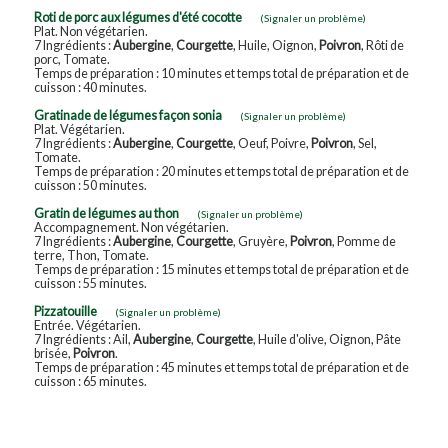
Roti de porc aux légumes d'été cocotte
(Signaler un problème)
Plat. Non végétarien.
7 Ingrédients :
Aubergine
,
Courgette
, Huile, Oignon,
Poivron
, Rôti de
porc, Tomate.
Temps de préparation : 10 minutes et temps total de préparation et de
cuisson : 40 minutes.
Gratinade de légumes façon sonia
(Signaler un problème)
Plat. Végétarien.
7 Ingrédients :
Aubergine
,
Courgette
, Oeuf, Poivre,
Poivron
, Sel,
Tomate.
Temps de préparation : 20 minutes et temps total de préparation et de
cuisson : 50 minutes.
Gratin de légumes au thon
(Signaler un problème)
Accompagnement. Non végétarien.
7 Ingrédients :
Aubergine
,
Courgette
, Gruyère,
Poivron
, Pomme de
terre, Thon, Tomate.
Temps de préparation : 15 minutes et temps total de préparation et de
cuisson : 55 minutes.
Pizzatouille
(Signaler un problème)
Entrée. Végétarien.
7 Ingrédients : Ail,
Aubergine
,
Courgette
, Huile d'olive, Oignon, Pâte
brisée,
Poivron
.
Temps de préparation : 45 minutes et temps total de préparation et de
cuisson : 65 minutes.