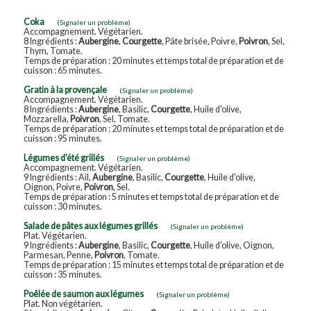
Coka
(Signaler un problème)
Accompagnement. Végétarien.
8 Ingrédients :
Aubergine
,
Courgette
, Pâte brisée, Poivre,
Poivron
, Sel,
Thym, Tomate.
Temps de préparation : 20 minutes et temps total de préparation et de
cuisson : 65 minutes.
Gratin à la provençale
(Signaler un problème)
Accompagnement. Végétarien.
8 Ingrédients :
Aubergine
, Basilic,
Courgette
, Huile d'olive,
Mozzarella,
Poivron
, Sel, Tomate.
Temps de préparation : 20 minutes et temps total de préparation et de
cuisson : 95 minutes.
Légumes d'été grillés
(Signaler un problème)
Accompagnement. Végétarien.
9 Ingrédients : Ail,
Aubergine
, Basilic,
Courgette
, Huile d'olive,
Oignon, Poivre,
Poivron
, Sel.
Temps de préparation : 5 minutes et temps total de préparation et de
cuisson : 30 minutes.
Salade de pâtes aux légumes grillés
(Signaler un problème)
Plat. Végétarien.
9 Ingrédients :
Aubergine
, Basilic,
Courgette
, Huile d'olive, Oignon,
Parmesan, Penne,
Poivron
, Tomate.
Temps de préparation : 15 minutes et temps total de préparation et de
cuisson : 35 minutes.
Poêlée de saumon aux légumes
(Signaler un problème)
Plat. Non végétarien.