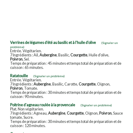
Verrines de légumes d'été au basilic et à l'huile d'olive
(Signaler un
problème)
Entrée. Végétarien.
7 Ingrédients : Ail,
Aubergine
, Basilic,
Courgette
, Huile d'olive,
Poivron
, Sel.
Temps de préparation : 45 minutes et temps total de préparation et de
cuisson : 65 minutes.
Ratatouille
(Signaler un problème)
Entrée. Végétarien.
7 Ingrédients :
Aubergine
, Basilic, Carotte,
Courgette
, Oignon,
Poivron
, Tomate.
Temps de préparation : 30 minutes et temps total de préparation et de
cuisson : 90 minutes.
Poitrine d'agneau roulée à la provencale
(Signaler un problème)
Plat. Non végétarien.
7 Ingrédients : Agneau,
Aubergine
,
Courgette
, Oignon,
Poivron
, Sauce
tomate, Sucre.
Temps de préparation : 30 minutes et temps total de préparation et de
cuisson : 120 minutes.