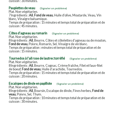
cuisson : 30 minutes.
Paupiettes de veau
(Signaler un problème)
Plat. Non végétarien.
7 Ingrédients :
Ail
,
Fond de veau
, Huile d'olive, Moutarde, Veau, Vin
blanc, Vinaigre balsamique.
Temps de préparation : 15 minutes et temps total de préparation et de
cuisson : 45 minutes.
Côtes d'agneau au romarin
(Signaler un problème)
Plat. Non végétarien.
8 Ingrédients :
Ail
, Beurre, Côtes et côtelettes d'agneau ou de mouton,
Fond de veau
, Poivre, Romarin, Sel, Vinaigre de vin blanc.
Temps de préparation : minutes et temps total de préparation et de
cuisson : 15 minutes.
Tournedos à l'ail rose de lautrec torréfié
(Signaler un problème)
Plat. Non végétarien.
8 Ingrédients :
Ail
, Beurre, Cognac, Crème fraîche, Filet et faux-filet
de boeuf,
Fond de veau
, Huile d'arachide, Tournedos.
Temps de préparation : 15 minutes et temps total de préparation et de
cuisson : 20 minutes.
Escalopes de dinde en papillote
(Signaler un problème)
Plat. Non végétarien.
8 Ingrédients :
Ail
, Boursin, Escalope de dinde, Fines herbes,
Fond de
veau
, Poivre, Sel, Thym.
Temps de préparation : 10 minutes et temps total de préparation et de
cuisson : 30 minutes.