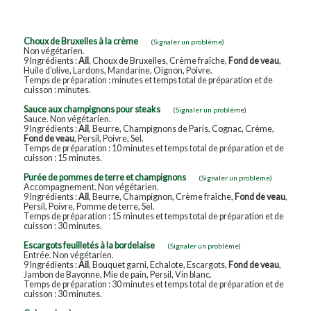
Choux de Bruxelles à la crème
(Signaler un problème)
Non végétarien.
9 Ingrédients :
Ail
, Choux de Bruxelles, Crème fraîche,
Fond de veau
,
Huile d'olive, Lardons, Mandarine, Oignon, Poivre.
Temps de préparation : minutes et temps total de préparation et de
cuisson : minutes.
Sauce aux champignons pour steaks
(Signaler un problème)
Sauce. Non végétarien.
9 Ingrédients :
Ail
, Beurre, Champignons de Paris, Cognac, Crème,
Fond de veau
, Persil, Poivre, Sel.
Temps de préparation : 10 minutes et temps total de préparation et de
cuisson : 15 minutes.
Purée de pommes de terre et champignons
(Signaler un problème)
Accompagnement. Non végétarien.
9 Ingrédients :
Ail
, Beurre, Champignon, Crème fraîche,
Fond de veau
,
Persil, Poivre, Pomme de terre, Sel.
Temps de préparation : 15 minutes et temps total de préparation et de
cuisson : 30 minutes.
Escargots feuilletés à la bordelaise
(Signaler un problème)
Entrée. Non végétarien.
9 Ingrédients :
Ail
, Bouquet garni, Echalote, Escargots,
Fond de veau
,
Jambon de Bayonne, Mie de pain, Persil, Vin blanc.
Temps de préparation : 30 minutes et temps total de préparation et de
cuisson : 30 minutes.