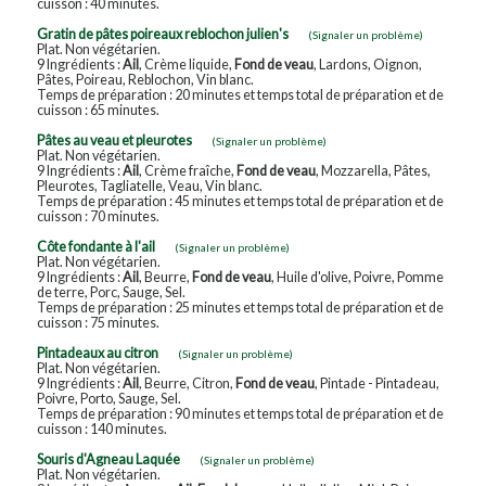
cuisson : 40 minutes.
Gratin de pâtes poireaux reblochon julien's
(Signaler un problème)
Plat. Non végétarien.
9 Ingrédients :
Ail
, Crème liquide,
Fond de veau
, Lardons, Oignon,
Pâtes, Poireau, Reblochon, Vin blanc.
Temps de préparation : 20 minutes et temps total de préparation et de
cuisson : 65 minutes.
Pâtes au veau et pleurotes
(Signaler un problème)
Plat. Non végétarien.
9 Ingrédients :
Ail
, Crème fraîche,
Fond de veau
, Mozzarella, Pâtes,
Pleurotes, Tagliatelle, Veau, Vin blanc.
Temps de préparation : 45 minutes et temps total de préparation et de
cuisson : 70 minutes.
Côte fondante à l'ail
(Signaler un problème)
Plat. Non végétarien.
9 Ingrédients :
Ail
, Beurre,
Fond de veau
, Huile d'olive, Poivre, Pomme
de terre, Porc, Sauge, Sel.
Temps de préparation : 25 minutes et temps total de préparation et de
cuisson : 75 minutes.
Pintadeaux au citron
(Signaler un problème)
Plat. Non végétarien.
9 Ingrédients :
Ail
, Beurre, Citron,
Fond de veau
, Pintade - Pintadeau,
Poivre, Porto, Sauge, Sel.
Temps de préparation : 90 minutes et temps total de préparation et de
cuisson : 140 minutes.
Souris d'Agneau Laquée
(Signaler un problème)
Plat. Non végétarien.