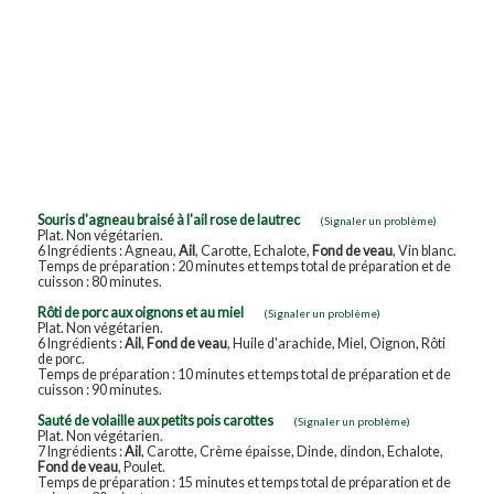
Souris d'agneau braisé à l'ail rose de lautrec
(Signaler un problème)
Plat. Non végétarien.
6 Ingrédients : Agneau,
Ail
, Carotte, Echalote,
Fond de veau
, Vin blanc.
Temps de préparation : 20 minutes et temps total de préparation et de
cuisson : 80 minutes.
Rôti de porc aux oignons et au miel
(Signaler un problème)
Plat. Non végétarien.
6 Ingrédients :
Ail
,
Fond de veau
, Huile d'arachide, Miel, Oignon, Rôti
de porc.
Temps de préparation : 10 minutes et temps total de préparation et de
cuisson : 90 minutes.
Sauté de volaille aux petits pois carottes
(Signaler un problème)
Plat. Non végétarien.
7 Ingrédients :
Ail
, Carotte, Crème épaisse, Dinde, dindon, Echalote,
Fond de veau
, Poulet.
Temps de préparation : 15 minutes et temps total de préparation et de