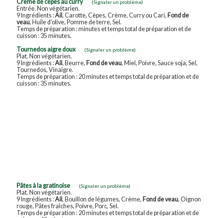
Crème de cèpes au curry
(Signaler un problème)
Entrée. Non végétarien.
9 Ingrédients :
Ail
, Carotte, Cèpes, Crème, Curry ou Cari,
Fond de
veau
, Huile d'olive, Pomme de terre, Sel.
Temps de préparation : minutes et temps total de préparation et de
cuisson : 35 minutes.
Tournedos aigre doux
(Signaler un problème)
Plat. Non végétarien.
9 Ingrédients :
Ail
, Beurre,
Fond de veau
, Miel, Poivre, Sauce soja, Sel,
Tournedos, Vinaigre.
Temps de préparation : 20 minutes et temps total de préparation et de
cuisson : 35 minutes.
Pâtes à la gratinoise
(Signaler un problème)
Plat. Non végétarien.
9 Ingrédients :
Ail
, Bouillon de légumes, Crème,
Fond de veau
, Oignon
rouge, Pâtes fraîches, Poivre, Porc, Sel.
Temps de préparation : 20 minutes et temps total de préparation et de