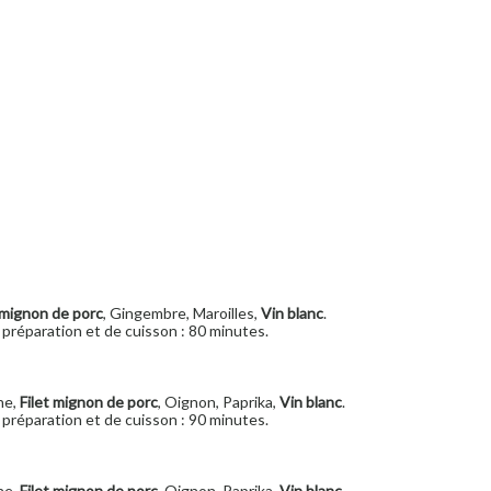
 mignon de porc
, Gingembre, Maroilles,
Vin blanc
.
préparation et de cuisson : 80 minutes.
he,
Filet mignon de porc
, Oignon, Paprika,
Vin blanc
.
préparation et de cuisson : 90 minutes.
he,
Filet mignon de porc
, Oignon, Paprika,
Vin blanc
.