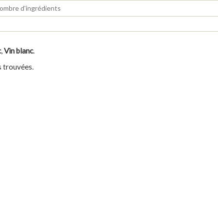
c
,
Vin blanc
.
s trouvées.