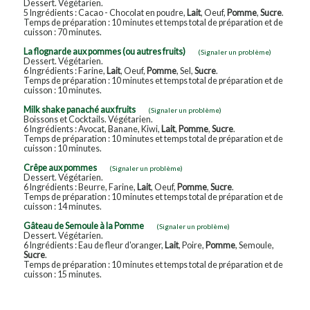
Dessert. Végétarien.
5 Ingrédients : Cacao - Chocolat en poudre,
Lait
, Oeuf,
Pomme
,
Sucre
.
Temps de préparation : 10 minutes et temps total de préparation et de
cuisson : 70 minutes.
La flognarde aux pommes (ou autres fruits)
(Signaler un problème)
Dessert. Végétarien.
6 Ingrédients : Farine,
Lait
, Oeuf,
Pomme
, Sel,
Sucre
.
Temps de préparation : 10 minutes et temps total de préparation et de
cuisson : 10 minutes.
Milk shake panaché aux fruits
(Signaler un problème)
Boissons et Cocktails. Végétarien.
6 Ingrédients : Avocat, Banane, Kiwi,
Lait
,
Pomme
,
Sucre
.
Temps de préparation : 10 minutes et temps total de préparation et de
cuisson : 10 minutes.
Crêpe aux pommes
(Signaler un problème)
Dessert. Végétarien.
6 Ingrédients : Beurre, Farine,
Lait
, Oeuf,
Pomme
,
Sucre
.
Temps de préparation : 10 minutes et temps total de préparation et de
cuisson : 14 minutes.
Gâteau de Semoule à la Pomme
(Signaler un problème)
Dessert. Végétarien.
6 Ingrédients : Eau de fleur d'oranger,
Lait
, Poire,
Pomme
, Semoule,
Sucre
.
Temps de préparation : 10 minutes et temps total de préparation et de
cuisson : 15 minutes.