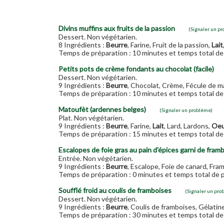
Divins muffins aux fruits de la passion
(Signaler un p
Dessert. Non végétarien.
8 Ingrédients :
Beurre
, Farine, Fruit de la passion,
Lait
Temps de préparation : 10 minutes et temps total de 
Petits pots de crème fondants au chocolat (facile)
Dessert. Non végétarien.
9 Ingrédients :
Beurre
, Chocolat, Crème, Fécule de m
Temps de préparation : 10 minutes et temps total de 
Matoufèt (ardennes belges)
(Signaler un problème)
Plat. Non végétarien.
9 Ingrédients :
Beurre
, Farine,
Lait
, Lard, Lardons,
Oeu
Temps de préparation : 15 minutes et temps total de 
Escalopes de foie gras au pain d'épices garni de fram
Entrée. Non végétarien.
9 Ingrédients :
Beurre
, Escalope, Foie de canard, Fra
Temps de préparation : 0 minutes et temps total de p
Soufflé froid au coulis de framboises
(Signaler un pro
Dessert. Non végétarien.
9 Ingrédients :
Beurre
, Coulis de framboises, Gélatin
Temps de préparation : 30 minutes et temps total de 