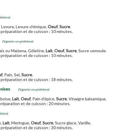
roblème)
, Levure, Levure chimique,
Oeuf
,
Sucre
.
préparation et de cuisson : 10 minutes.
(Signaler un problème)
aïs ou Maïzena, Gélatine,
Lait
,
Oeuf
,
Sucre
, Sucre semoule.
préparation et de cuisson : 10 minutes.
f
, Pain, Sel,
Sucre
.
préparation et de cuisson : 18 minutes.
boises
(Signaler un problème)
mboise,
Lait
,
Oeuf
, Pain d'épice,
Sucre
, Vinaigre balsamique.
réparation et de cuisson : 20 minutes.
blème)
e,
Lait
, Meringue,
Oeuf
,
Sucre
, Sucre glace, Vanille.
préparation et de cuisson : 30 minutes.