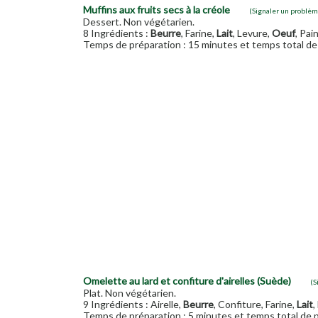
Muffins aux fruits secs à la créole
(Signaler un problèm
Dessert. Non végétarien.
8 Ingrédients :
Beurre
, Farine,
Lait
, Levure,
Oeuf
, Pain
Temps de préparation : 15 minutes et temps total de 
Omelette au lard et confiture d'airelles (Suède)
(S
Plat. Non végétarien.
9 Ingrédients : Airelle,
Beurre
, Confiture, Farine,
Lait
,
Temps de préparation : 5 minutes et temps total de p