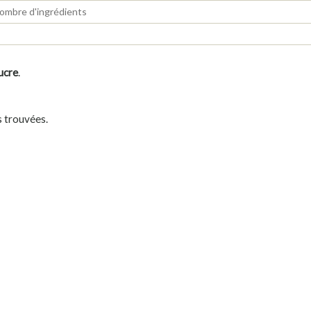
ucre
.
s trouvées.