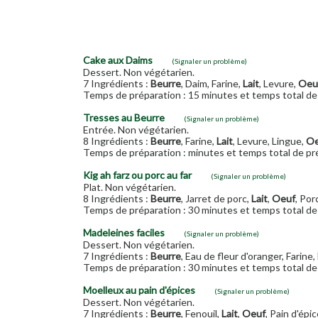
Cake aux Daims
(Signaler un problème)
Dessert. Non végétarien.
7 Ingrédients :
Beurre
, Daim, Farine,
Lait
, Levure,
Oeu
Temps de préparation : 15 minutes et temps total de 
Tresses au Beurre
(Signaler un problème)
Entrée. Non végétarien.
8 Ingrédients :
Beurre
, Farine,
Lait
, Levure, Lingue,
Oe
Temps de préparation : minutes et temps total de pré
Kig ah farz ou porc au far
(Signaler un problème)
Plat. Non végétarien.
8 Ingrédients :
Beurre
, Jarret de porc,
Lait
,
Oeuf
, Por
Temps de préparation : 30 minutes et temps total de 
Madeleines faciles
(Signaler un problème)
Dessert. Non végétarien.
7 Ingrédients :
Beurre
, Eau de fleur d'oranger, Farine,
Temps de préparation : 30 minutes et temps total de 
Moelleux au pain d'épices
(Signaler un problème)
Dessert. Non végétarien.
7 Ingrédients :
Beurre
, Fenouil,
Lait
,
Oeuf
, Pain d'épic