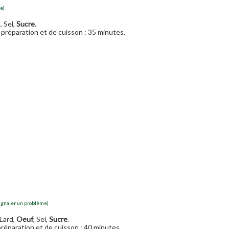
e)
, Sel,
Sucre
.
préparation et de cuisson : 35 minutes.
ignaler un problème)
 Lard,
Oeuf
, Sel,
Sucre
.
réparation et de cuisson : 40 minutes.