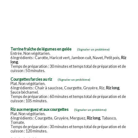
Terrine fraîche de légumes en gelée
(Signaler un problème)
Entrée. Non végétarien.
6 Ingrédients : Carotte, Haricot vert, Jambon cuit, Navet, Petit pois,
Riz
long
.
Temps de préparation : 30 minutes et temps total de préparation et de
cuisson : 50 minutes.
Courgettes farcies au riz
(Signaler un problème)
Plat. Non végétarien.
6 Ingrédients : Chair à saucisse, Courgette, Gruyère, Riz,
Riz long
,
Sauce béchamel.
Temps de préparation : 60 minutes et temps total de préparation et de
cuisson : 105 minutes.
Riz aux merguez et aux courgettes
(Signaler un problème)
Plat. Non végétarien.
6 Ingrédients : Courgette, Gruyère, Merguez,
Riz long
, Tabasco,
Tomate.
Temps de préparation : 30 minutes et temps total de préparation et de
cuisson : 120 minutes.