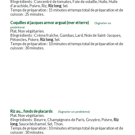
8 Ingrédients : Concentré de tomates, Foie de volaille, Huile, Huile
d'arachide, Poivre, Riz,
Riz long
, Sel.
Temps de préparation : 15 minutes et temps total de préparation et de
cuisson : 25 minutes.
Coquilles st jacques armor argoat (mer et terre)
(Signaler un
problème)
Plat. Non végétarien.
8 Ingrédients : Crème fraîche, Gambas, Lard, Noix de Saint-Jacques,
Pétoncles, Poivre,
Riz long
, Sel.
Temps de préparation : 10 minutes et temps total de préparation et de
cuisson : 30 minutes.
Riz au... fonds de placards
(Signaler un problème)
Plat. Non végétarien.
8 Ingrédients : Beurre, Champignons de Paris, Gruyère, Poivre,
Riz
long
, Sauce béchamel, Sel, Thon.
Temps de préparation : 10 minutes et temps total de préparation et de
cuisson : 30 minutes.