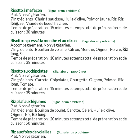
Risotto à ma façon
(Signaler un problème)
Plat. Non végétarien.
7 Ingrédients : Chair à saucisse, Huile d'olive, Poivron jaune, Riz,
Riz
long
, Sel, Viande de boeuf hachée.
Temps de préparation : 15 minutes et temps total de préparation et de
cuisson : 30 minutes.
Risotto express à la menthe et au citron
(Signaler un problème)
Accompagnement. Non végétarien.
7 Ingrédients : Bouillon de volaille, Citron, Menthe, Oignon, Poivre,
Riz
long
, Sel.
Temps de préparation : 10 minutes et temps total de préparation et de
cuisson : 35 minutes.
Risotto aux chipolatas
(Signaler un problème)
Plat. Non végétarien.
7 Ingrédients : Carotte, Chipolatas, Courgette, Oignon, Poivron,
Riz
long
, Tomate.
Temps de préparation : 15 minutes et temps total de préparation et de
cuisson : 35 minutes.
Riz pilaf aux légumes
(Signaler un problème)
Plat. Non végétarien.
7 Ingrédients : Bouillon de poulet, Carotte, Céleri, Huile d'olive,
Oignon, Riz,
Riz long
.
Temps de préparation : 20 minutes et temps total de préparation et de
cuisson : 50 minutes.
Riz aux foies de volailles
(Signaler un problème)
Plat. Non végétarien.