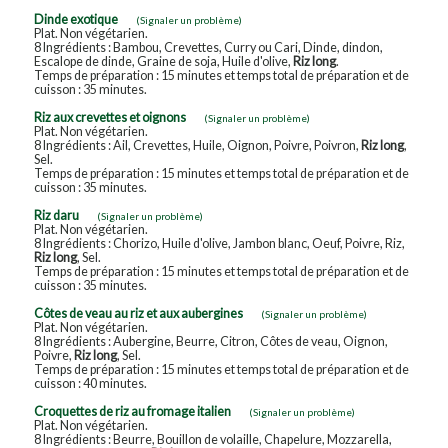
Dinde exotique
(Signaler un problème)
Plat. Non végétarien.
8 Ingrédients : Bambou, Crevettes, Curry ou Cari, Dinde, dindon,
Escalope de dinde, Graine de soja, Huile d'olive,
Riz long
.
Temps de préparation : 15 minutes et temps total de préparation et de
cuisson : 35 minutes.
Riz aux crevettes et oignons
(Signaler un problème)
Plat. Non végétarien.
8 Ingrédients : Ail, Crevettes, Huile, Oignon, Poivre, Poivron,
Riz long
,
Sel.
Temps de préparation : 15 minutes et temps total de préparation et de
cuisson : 35 minutes.
Riz daru
(Signaler un problème)
Plat. Non végétarien.
8 Ingrédients : Chorizo, Huile d'olive, Jambon blanc, Oeuf, Poivre, Riz,
Riz long
, Sel.
Temps de préparation : 15 minutes et temps total de préparation et de
cuisson : 35 minutes.
Côtes de veau au riz et aux aubergines
(Signaler un problème)
Plat. Non végétarien.
8 Ingrédients : Aubergine, Beurre, Citron, Côtes de veau, Oignon,
Poivre,
Riz long
, Sel.
Temps de préparation : 15 minutes et temps total de préparation et de
cuisson : 40 minutes.
Croquettes de riz au fromage italien
(Signaler un problème)
Plat. Non végétarien.
8 Ingrédients : Beurre, Bouillon de volaille, Chapelure, Mozzarella,