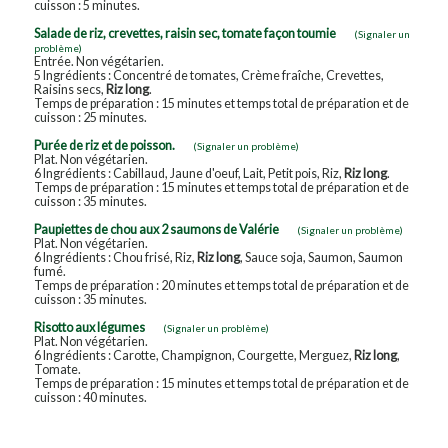
cuisson : 5 minutes.
Salade de riz, crevettes, raisin sec, tomate façon toumie
(Signaler un
problème)
Entrée. Non végétarien.
5 Ingrédients : Concentré de tomates, Crème fraîche, Crevettes,
Raisins secs,
Riz long
.
Temps de préparation : 15 minutes et temps total de préparation et de
cuisson : 25 minutes.
Purée de riz et de poisson.
(Signaler un problème)
Plat. Non végétarien.
6 Ingrédients : Cabillaud, Jaune d'oeuf, Lait, Petit pois, Riz,
Riz long
.
Temps de préparation : 15 minutes et temps total de préparation et de
cuisson : 35 minutes.
Paupiettes de chou aux 2 saumons de Valérie
(Signaler un problème)
Plat. Non végétarien.
6 Ingrédients : Chou frisé, Riz,
Riz long
, Sauce soja, Saumon, Saumon
fumé.
Temps de préparation : 20 minutes et temps total de préparation et de
cuisson : 35 minutes.
Risotto aux légumes
(Signaler un problème)
Plat. Non végétarien.
6 Ingrédients : Carotte, Champignon, Courgette, Merguez,
Riz long
,
Tomate.
Temps de préparation : 15 minutes et temps total de préparation et de
cuisson : 40 minutes.