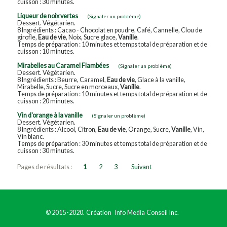
cuisson : 30 minutes.
Liqueur de noix vertes
(Signaler un problème)
Dessert. Végétarien.
8 Ingrédients : Cacao - Chocolat en poudre, Café, Cannelle, Clou de
girofle,
Eau de vie
, Noix, Sucre glace,
Vanille
.
Temps de préparation : 10 minutes et temps total de préparation et de
cuisson : 10 minutes.
Mirabelles au Caramel Flambées
(Signaler un problème)
Dessert. Végétarien.
8 Ingrédients : Beurre, Caramel,
Eau de vie
, Glace à la vanille,
Mirabelle, Sucre, Sucre en morceaux,
Vanille
.
Temps de préparation : 10 minutes et temps total de préparation et de
cuisson : 20 minutes.
Vin d'orange à la vanille
(Signaler un problème)
Dessert. Végétarien.
8 Ingrédients : Alcool, Citron,
Eau de vie
, Orange, Sucre,
Vanille
, Vin,
Vin blanc.
Temps de préparation : 30 minutes et temps total de préparation et de
cuisson : 30 minutes.
Pages de résultats :
1
2
3
Suivant
© 2015-2020. Création
Info Media Conseil Inc.