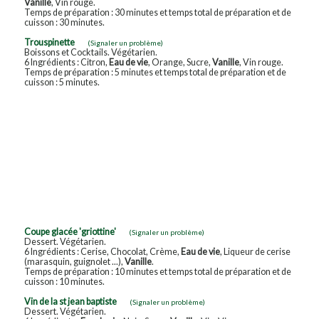
Vanille
, Vin rouge.
Temps de préparation : 30 minutes et temps total de préparation et de
cuisson : 30 minutes.
Trouspinette
(Signaler un problème)
Boissons et Cocktails. Végétarien.
6 Ingrédients : Citron,
Eau de vie
, Orange, Sucre,
Vanille
, Vin rouge.
Temps de préparation : 5 minutes et temps total de préparation et de
cuisson : 5 minutes.
Coupe glacée 'griottine'
(Signaler un problème)
Dessert. Végétarien.
6 Ingrédients : Cerise, Chocolat, Crème,
Eau de vie
, Liqueur de cerise
(marasquin, guignolet ...),
Vanille
.
Temps de préparation : 10 minutes et temps total de préparation et de
cuisson : 10 minutes.
Vin de la st jean baptiste
(Signaler un problème)
Dessert. Végétarien.