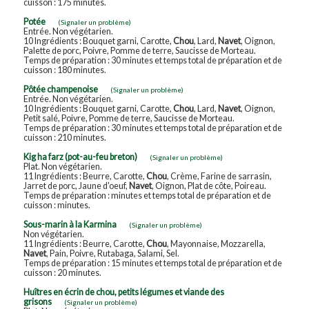
cuisson : 175 minutes.
Potée
(Signaler un problème)
Entrée. Non végétarien.
10 Ingrédients : Bouquet garni, Carotte,
Chou
, Lard,
Navet
, Oignon,
Palette de porc, Poivre, Pomme de terre, Saucisse de Morteau.
Temps de préparation : 30 minutes et temps total de préparation et de
cuisson : 180 minutes.
Pôtée champenoise
(Signaler un problème)
Entrée. Non végétarien.
10 Ingrédients : Bouquet garni, Carotte,
Chou
, Lard,
Navet
, Oignon,
Petit salé, Poivre, Pomme de terre, Saucisse de Morteau.
Temps de préparation : 30 minutes et temps total de préparation et de
cuisson : 210 minutes.
Kig ha farz (pot-au-feu breton)
(Signaler un problème)
Plat. Non végétarien.
11 Ingrédients : Beurre, Carotte,
Chou
, Crème, Farine de sarrasin,
Jarret de porc, Jaune d'oeuf,
Navet
, Oignon, Plat de côte, Poireau.
Temps de préparation : minutes et temps total de préparation et de
cuisson : minutes.
Sous-marin à la Karmina
(Signaler un problème)
Non végétarien.
11 Ingrédients : Beurre, Carotte,
Chou
, Mayonnaise, Mozzarella,
Navet
, Pain, Poivre, Rutabaga, Salami, Sel.
Temps de préparation : 15 minutes et temps total de préparation et de
cuisson : 20 minutes.
Huîtres en écrin de chou, petits légumes et viande des
grisons
(Signaler un problème)