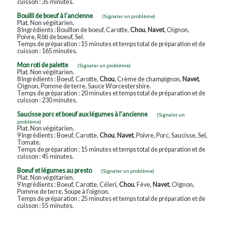
cuisson : 35 minutes.
Bouilli de boeuf à l'ancienne
(Signaler un problème)
Plat. Non végétarien.
8 Ingrédients : Bouillon de boeuf, Carotte,
Chou
,
Navet
, Oignon,
Poivre, Rôti de boeuf, Sel.
Temps de préparation : 15 minutes et temps total de préparation et de
cuisson : 165 minutes.
Mon roti de palette
(Signaler un problème)
Plat. Non végétarien.
8 Ingrédients : Boeuf, Carotte,
Chou
, Crème de champignon,
Navet
,
Oignon, Pomme de terre, Sauce Worcestershire.
Temps de préparation : 20 minutes et temps total de préparation et de
cuisson : 230 minutes.
Saucisse porc et boeuf aux légumes à l'ancienne
(Signaler un
problème)
Plat. Non végétarien.
9 Ingrédients : Boeuf, Carotte,
Chou
,
Navet
, Poivre, Porc, Saucisse, Sel,
Tomate.
Temps de préparation : 15 minutes et temps total de préparation et de
cuisson : 45 minutes.
Boeuf et légumes au presto
(Signaler un problème)
Plat. Non végétarien.
9 Ingrédients : Boeuf, Carotte, Céleri,
Chou
, Fève,
Navet
, Oignon,
Pomme de terre, Soupe à l'oignon.
Temps de préparation : 25 minutes et temps total de préparation et de
cuisson : 55 minutes.