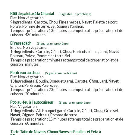
Rôti de palette à la Chantal
(Signaler un problème)
Plat. Non végétarien.
9 Ingrédients : Carotte,
Chou
, Fines herbes,
Navet
, Palette de porc,
Poivre, Pomme de terre, Sel, Soupe à l'oignon.
Temps de préparation : 10 minutes et temps total de préparation et de
cuisson : 430 minutes.
El'rassacach
(Signaler un problème)
Entrée. Non végétarien.
10 Ingrédients : Carotte, Céleri,
Chou
, Haricots blancs, Lard,
Navet
,
Poireau, Poivre, Pomme de terre, Sel.
Temps de préparation : minutes et temps total de préparation et de
cuisson : minutes.
Perdreau au chou
(Signaler un problème)
Plat. Non végétarien.
10 Ingrédients : Boudin, Bouquet garni, Carotte,
Chou
, Lard,
Navet
,
Oignon, Perdreau, Poivre, Sel.
Temps de préparation : 20 minutes et temps total de préparation et de
cuisson : 20 minutes.
Pot-au-feu à l'autocuiseur
(Signaler un problème)
Plat. Végétarien.
10 Ingrédients : Ail, Bouquet garni, Carotte, Céleri,
Chou
, Gros sel,
Navet
, Oignon, Poireau, Pomme de terre.
Temps de préparation : 15 minutes et temps total de préparation et de
cuisson : 60 minutes.
Tarte Tatin de Navets, Choux Raves et Feuilles et Feta à