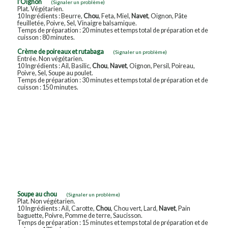
l'Oignon
(Signaler un problème)
Plat. Végétarien.
10 Ingrédients : Beurre,
Chou
, Feta, Miel,
Navet
, Oignon, Pâte
feuilletée, Poivre, Sel, Vinaigre balsamique.
Temps de préparation : 20 minutes et temps total de préparation et de
cuisson : 80 minutes.
Crème de poireaux et rutabaga
(Signaler un problème)
Entrée. Non végétarien.
10 Ingrédients : Ail, Basilic,
Chou
,
Navet
, Oignon, Persil, Poireau,
Poivre, Sel, Soupe au poulet.
Temps de préparation : 30 minutes et temps total de préparation et de
cuisson : 150 minutes.
Soupe au chou
(Signaler un problème)
Plat. Non végétarien.
10 Ingrédients : Ail, Carotte,
Chou
, Chou vert, Lard,
Navet
, Pain
baguette, Poivre, Pomme de terre, Saucisson.
Temps de préparation : 15 minutes et temps total de préparation et de