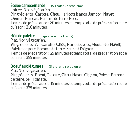
Soupe campagnarde
(Signaler un problème)
Entrée. Non végétarien.
9 Ingrédients : Carotte,
Chou
, Haricots blancs, Jambon,
Navet
,
Oignon, Poireau, Pomme de terre, Porc.
Temps de préparation : 30 minutes et temps total de préparation et de
cuisson : 210 minutes.
Rôti de palette
(Signaler un problème)
Plat. Non végétarien.
9 Ingrédients : Ail, Carotte,
Chou
, Haricots secs, Moutarde,
Navet
,
Palette de porc, Pomme de terre, Soupe à l'oignon.
Temps de préparation : 25 minutes et temps total de préparation et de
cuisson : 355 minutes.
Boeuf aux légumes
(Signaler un problème)
Plat. Non végétarien.
9 Ingrédients : Boeuf, Carotte,
Chou
,
Navet
, Oignon, Poivre, Pomme
de terre, Sel, Tomate.
Temps de préparation : 15 minutes et temps total de préparation et de
cuisson : 375 minutes.