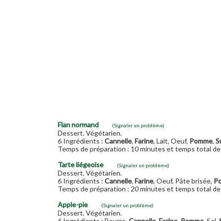
Flan normand
(Signaler un problème)
Dessert. Végétarien.
6 Ingrédients :
Cannelle
,
Farine
, Lait, Oeuf,
Pomme
,
S
Temps de préparation : 10 minutes et temps total de 
Tarte liégeoise
(Signaler un problème)
Dessert. Végétarien.
6 Ingrédients :
Cannelle
,
Farine
, Oeuf, Pâte brisée,
P
Temps de préparation : 20 minutes et temps total de 
Apple-pie
(Signaler un problème)
Dessert. Végétarien.
6 Ingrédients : Beurre,
Cannelle
,
Farine
,
Pomme
, Sel,