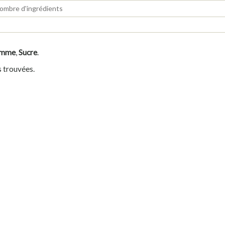
mme
,
Sucre
.
s trouvées.