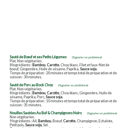
Sauté de Bœuf et ses Petits Légumes
(Signaler un problème)
Plat. Non végétarien.
8 Ingrédients :
Bambou
,
Carotte
, Chou blanc, Filet et faux-filet de
boeuf, Gingembre, Huile de sésame, Paprika,
Sauce soja
.
Temps de préparation : 20 minutes et temps total de préparation et de
cuisson : 30 minutes.
Sauté de Porc au Bock Choy
(Signaler un problème)
Plat. Non végétarien.
8 Ingrédients :
Bambou
,
Carotte
, Chou blanc, Gingembre, Huile de
sésame, Paprika, Porc,
Sauce soja
.
Temps de préparation : 10 minutes et temps total de préparation et de
cuisson : 35 minutes.
Nouilles Sautées Au Buf & Champignons Noirs
(Signaler un problème)
Non végétarien.
9 Ingrédients : Ail,
Bambou
, Boeuf,
Carotte
, Champignon, Echalote,
Petit pois,
Sauce soja
, Sel.