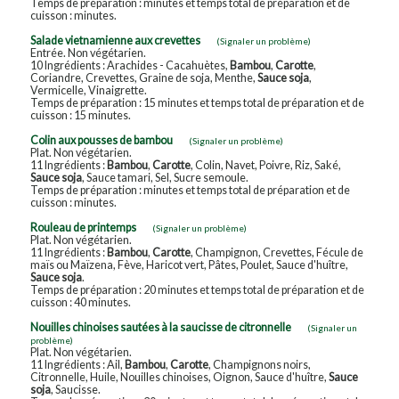
Temps de préparation : minutes et temps total de préparation et de
cuisson : minutes.
Salade vietnamienne aux crevettes
(Signaler un problème)
Entrée. Non végétarien.
10 Ingrédients : Arachides - Cacahuètes,
Bambou
,
Carotte
,
Coriandre, Crevettes, Graine de soja, Menthe,
Sauce soja
,
Vermicelle, Vinaigrette.
Temps de préparation : 15 minutes et temps total de préparation et de
cuisson : 15 minutes.
Colin aux pousses de bambou
(Signaler un problème)
Plat. Non végétarien.
11 Ingrédients :
Bambou
,
Carotte
, Colin, Navet, Poivre, Riz, Saké,
Sauce soja
, Sauce tamari, Sel, Sucre semoule.
Temps de préparation : minutes et temps total de préparation et de
cuisson : minutes.
Rouleau de printemps
(Signaler un problème)
Plat. Non végétarien.
11 Ingrédients :
Bambou
,
Carotte
, Champignon, Crevettes, Fécule de
maïs ou Maïzena, Fève, Haricot vert, Pâtes, Poulet, Sauce d'huître,
Sauce soja
.
Temps de préparation : 20 minutes et temps total de préparation et de
cuisson : 40 minutes.
Nouilles chinoises sautées à la saucisse de citronnelle
(Signaler un
problème)
Plat. Non végétarien.
11 Ingrédients : Ail,
Bambou
,
Carotte
, Champignons noirs,
Citronnelle, Huile, Nouilles chinoises, Oignon, Sauce d'huître,
Sauce
soja
, Saucisse.