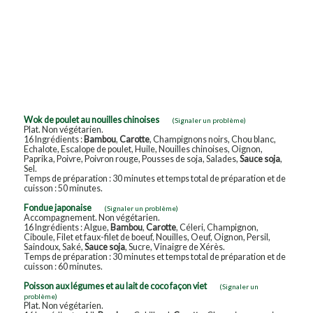
Wok de poulet au nouilles chinoises
(Signaler un problème)
Plat. Non végétarien.
16 Ingrédients :
Bambou
,
Carotte
, Champignons noirs, Chou blanc,
Echalote, Escalope de poulet, Huile, Nouilles chinoises, Oignon,
Paprika, Poivre, Poivron rouge, Pousses de soja, Salades,
Sauce soja
,
Sel.
Temps de préparation : 30 minutes et temps total de préparation et de
cuisson : 50 minutes.
Fondue japonaise
(Signaler un problème)
Accompagnement. Non végétarien.
16 Ingrédients : Algue,
Bambou
,
Carotte
, Céleri, Champignon,
Ciboule, Filet et faux-filet de boeuf, Nouilles, Oeuf, Oignon, Persil,
Saindoux, Saké,
Sauce soja
, Sucre, Vinaigre de Xérès.
Temps de préparation : 30 minutes et temps total de préparation et de
cuisson : 60 minutes.
Poisson aux légumes et au lait de coco façon viet
(Signaler un
problème)
Plat. Non végétarien.