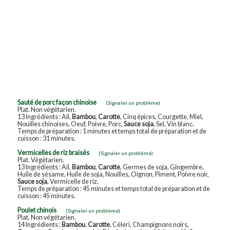
Sauté de porc façon chinoise
(Signaler un problème)
Plat. Non végétarien.
13 Ingrédients : Ail,
Bambou
,
Carotte
, Cinq épices, Courgette, Miel,
Nouilles chinoises, Oeuf, Poivre, Porc,
Sauce soja
, Sel, Vin blanc.
Temps de préparation : 1 minutes et temps total de préparation et de
cuisson : 31 minutes.
Vermicelles de riz braisés
(Signaler un problème)
Plat. Végétarien.
13 Ingrédients : Ail,
Bambou
,
Carotte
, Germes de soja, Gingembre,
Huile de sésame, Huile de soja, Nouilles, Oignon, Piment, Poivre noir,
Sauce soja
, Vermicelle de riz.
Temps de préparation : 45 minutes et temps total de préparation et de
cuisson : 45 minutes.
Poulet chinois
(Signaler un problème)
Plat. Non végétarien.
14 Ingrédients :
Bambou
,
Carotte
, Céleri, Champignons noirs,