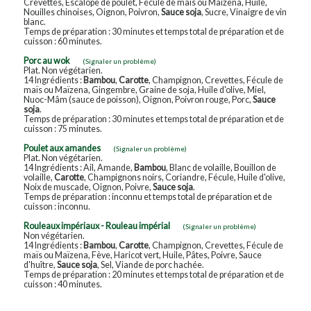
Crevettes, Escalope de poulet, Fécule de maïs ou Maïzena, Huile,
Nouilles chinoises, Oignon, Poivron,
Sauce soja
, Sucre, Vinaigre de vin
blanc.
Temps de préparation : 30 minutes et temps total de préparation et de
cuisson : 60 minutes.
Porc au wok
(Signaler un problème)
Plat. Non végétarien.
14 Ingrédients :
Bambou
,
Carotte
, Champignon, Crevettes, Fécule de
maïs ou Maïzena, Gingembre, Graine de soja, Huile d'olive, Miel,
Nuoc-Mâm (sauce de poisson), Oignon, Poivron rouge, Porc,
Sauce
soja
.
Temps de préparation : 30 minutes et temps total de préparation et de
cuisson : 75 minutes.
Poulet aux amandes
(Signaler un problème)
Plat. Non végétarien.
14 Ingrédients : Ail, Amande,
Bambou
, Blanc de volaille, Bouillon de
volaille,
Carotte
, Champignons noirs, Coriandre, Fécule, Huile d'olive,
Noix de muscade, Oignon, Poivre,
Sauce soja
.
Temps de préparation : inconnu et temps total de préparation et de
cuisson : inconnu.
Rouleaux impériaux - Rouleau impérial
(Signaler un problème)
Non végétarien.
14 Ingrédients :
Bambou
,
Carotte
, Champignon, Crevettes, Fécule de
maïs ou Maïzena, Fève, Haricot vert, Huile, Pâtes, Poivre, Sauce
d'huître,
Sauce soja
, Sel, Viande de porc hachée.
Temps de préparation : 20 minutes et temps total de préparation et de
cuisson : 40 minutes.