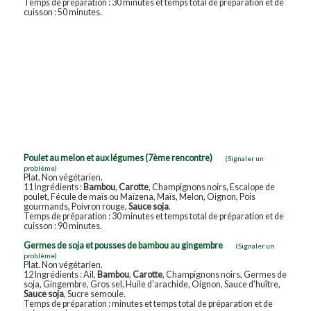
Temps de préparation : 30 minutes et temps total de préparation et de
cuisson : 50 minutes.
Poulet au melon et aux légumes (7ème rencontre)
(Signaler un
problème)
Plat. Non végétarien.
11 Ingrédients :
Bambou
,
Carotte
, Champignons noirs, Escalope de
poulet, Fécule de maïs ou Maïzena, Maïs, Melon, Oignon, Pois
gourmands, Poivron rouge,
Sauce soja
.
Temps de préparation : 30 minutes et temps total de préparation et de
cuisson : 90 minutes.
Germes de soja et pousses de bambou au gingembre
(Signaler un
problème)
Plat. Non végétarien.
12 Ingrédients : Ail,
Bambou
,
Carotte
, Champignons noirs, Germes de
soja, Gingembre, Gros sel, Huile d'arachide, Oignon, Sauce d'huître,
Sauce soja
, Sucre semoule.
Temps de préparation : minutes et temps total de préparation et de