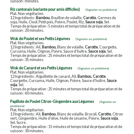
cuisson : minutes.
Riz cantonais (variante pour amis difficiles)
(Signaler un problème)
Plat. Non végétarien.
12 Ingrédients :
Bambou
, Bouillon de volaille,
Carotte
, Germes de
soja, Huile, Oeuf, Petit pois, Poivre, Poulet, Riz,
Sauce soja
, Sel.
Temps de préparation : 5 minutes et temps total de préparation et de
cuisson : 20 minutes.
Wok de Poulet et ses Petits Légumes
(Signaler un problème)
Plat. Non végétarien.
12 Ingrédients : Ail,
Bambou
, Blanc de volaille,
Carotte
, Courgette,
Curcuma, Huile, Oignon, Poivre, Sauce d'huître,
Sauce soja
, Sel.
Temps de préparation : 25 minutes et temps total de préparation et de
cuisson : 35 minutes.
Wok de Canard et ses Petits Légumes
(Signaler un problème)
Plat. Non végétarien.
12 Ingrédients : Aiguillette de canard, Ail,
Bambou
,
Carotte
,
Courgette, Curcuma, Huile, Oignon, Poivre, Sauce d'huître,
Sauce
soja
, Sel.
Temps de préparation : 25 minutes et temps total de préparation et de
cuisson : 60 minutes.
Papillote de Poulet Citron-Gingembre aux Légumes
(Signaler un
problème)
Plat. Non végétarien.
13 Ingrédients : Ail,
Bambou
, Blanc de volaille, Brocoli,
Carotte
, Citron
vert, Gingembre, Huile d'olive, Huile de sésame, Poivre,
Sauce soja
,
Sel, Sucre.
Temps de préparation : 15 minutes et temps total de préparation et de
cuisson : 30 minutes.