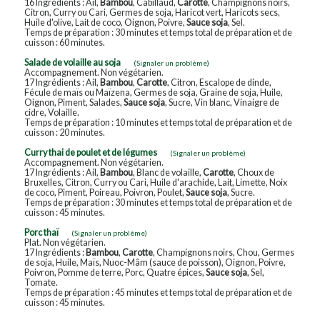
16 Ingrédients : Ail,
Bambou
, Cabillaud,
Carotte
, Champignons noirs,
Citron, Curry ou Cari, Germes de soja, Haricot vert, Haricots secs,
Huile d'olive, Lait de coco, Oignon, Poivre,
Sauce soja
, Sel.
Temps de préparation : 30 minutes et temps total de préparation et de
cuisson : 60 minutes.
Salade de volaille au soja
(Signaler un problème)
Accompagnement. Non végétarien.
17 Ingrédients : Ail,
Bambou
,
Carotte
, Citron, Escalope de dinde,
Fécule de maïs ou Maïzena, Germes de soja, Graine de soja, Huile,
Oignon, Piment, Salades,
Sauce soja
, Sucre, Vin blanc, Vinaigre de
cidre, Volaille.
Temps de préparation : 10 minutes et temps total de préparation et de
cuisson : 20 minutes.
Curry thai de poulet et de légumes
(Signaler un problème)
Accompagnement. Non végétarien.
17 Ingrédients : Ail,
Bambou
, Blanc de volaille,
Carotte
, Choux de
Bruxelles, Citron, Curry ou Cari, Huile d'arachide, Lait, Limette, Noix
de coco, Piment, Poireau, Poivron, Poulet,
Sauce soja
, Sucre.
Temps de préparation : 30 minutes et temps total de préparation et de
cuisson : 45 minutes.
Porc thaï
(Signaler un problème)
Plat. Non végétarien.
17 Ingrédients :
Bambou
,
Carotte
, Champignons noirs, Chou, Germes
de soja, Huile, Maïs, Nuoc-Mâm (sauce de poisson), Oignon, Poivre,
Poivron, Pomme de terre, Porc, Quatre épices,
Sauce soja
, Sel,
Tomate.
Temps de préparation : 45 minutes et temps total de préparation et de
cuisson : 45 minutes.