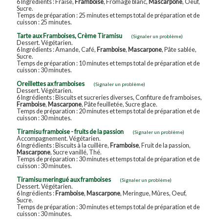
6 Ingrédients : Fraise,
Framboise
, Fromage blanc,
Mascarpone
, Oeuf,
Sucre.
Temps de préparation : 25 minutes et temps total de préparation et de
cuisson : 25 minutes.
Tarte aux Framboises, Crème Tiramisu
(Signaler un problème)
Dessert. Végétarien.
6 Ingrédients : Amande, Café,
Framboise
,
Mascarpone
, Pâte sablée,
Sucre.
Temps de préparation : 10 minutes et temps total de préparation et de
cuisson : 30 minutes.
Oreillettes ax framboises
(Signaler un problème)
Dessert. Végétarien.
6 Ingrédients : Biscuits et sucreries diverses, Confiture de framboises,
Framboise
,
Mascarpone
, Pâte feuilletée, Sucre glace.
Temps de préparation : 20 minutes et temps total de préparation et de
cuisson : 30 minutes.
Tiramisu framboise - fruits de la passion
(Signaler un problème)
Accompagnement. Végétarien.
6 Ingrédients : Biscuits à la cuillère,
Framboise
, Fruit de la passion,
Mascarpone
, Sucre vanillé, Thé.
Temps de préparation : 30 minutes et temps total de préparation et de
cuisson : 30 minutes.
Tiramisu meringué aux framboises
(Signaler un problème)
Dessert. Végétarien.
6 Ingrédients :
Framboise
,
Mascarpone
, Meringue, Mûres, Oeuf,
Sucre.
Temps de préparation : 30 minutes et temps total de préparation et de
cuisson : 30 minutes.