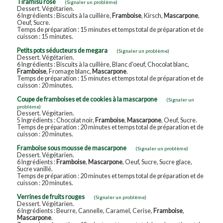
Tiramisu rose
(Signaler un problème)
Dessert. Végétarien.
6 Ingrédients : Biscuits à la cuillère,
Framboise
, Kirsch,
Mascarpone
,
Oeuf, Sucre.
Temps de préparation : 15 minutes et temps total de préparation et de
cuisson : 15 minutes.
Petits pots séducteurs de megara
(Signaler un problème)
Dessert. Végétarien.
6 Ingrédients : Biscuits à la cuillère, Blanc d'oeuf, Chocolat blanc,
Framboise
, Fromage blanc,
Mascarpone
.
Temps de préparation : 15 minutes et temps total de préparation et de
cuisson : 20 minutes.
Coupe de framboises et de cookies à la mascarpone
(Signaler un
problème)
Dessert. Végétarien.
5 Ingrédients : Chocolat noir,
Framboise
,
Mascarpone
, Oeuf, Sucre.
Temps de préparation : 20 minutes et temps total de préparation et de
cuisson : 20 minutes.
Framboise sous mousse de mascarpone
(Signaler un problème)
Dessert. Végétarien.
6 Ingrédients :
Framboise
,
Mascarpone
, Oeuf, Sucre, Sucre glace,
Sucre vanillé.
Temps de préparation : 20 minutes et temps total de préparation et de
cuisson : 20 minutes.
Verrines de fruits rouges
(Signaler un problème)
Dessert. Végétarien.
6 Ingrédients : Beurre, Cannelle, Caramel, Cerise,
Framboise
,
Mascarpone
.