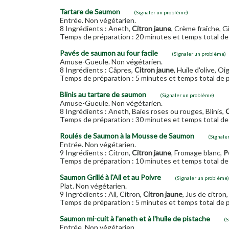
Tartare de Saumon
(Signaler un problème)
Entrée. Non végétarien.
8 Ingrédients : Aneth,
Citron jaune
, Crème fraîche, 
Temps de préparation : 20 minutes et temps total de 
Pavés de saumon au four facile
(Signaler un problème)
Amuse-Gueule. Non végétarien.
8 Ingrédients : Câpres,
Citron jaune
, Huile d'olive, O
Temps de préparation : 5 minutes et temps total de p
Blinis au tartare de saumon
(Signaler un problème)
Amuse-Gueule. Non végétarien.
8 Ingrédients : Aneth, Baies roses ou rouges, Blinis,
C
Temps de préparation : 30 minutes et temps total de 
Roulés de Saumon à la Mousse de Saumon
(Signale
Entrée. Non végétarien.
9 Ingrédients : Citron,
Citron jaune
, Fromage blanc,
P
Temps de préparation : 10 minutes et temps total de 
Saumon Grillé à l'Ail et au Poivre
(Signaler un problème)
Plat. Non végétarien.
9 Ingrédients : Ail, Citron,
Citron jaune
, Jus de citron
Temps de préparation : 5 minutes et temps total de p
Saumon mi-cuit à l'aneth et à l'huile de pistache
(S
Entrée. Non végétarien.