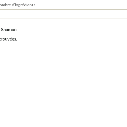
,
Saumon
.
 trouvées.