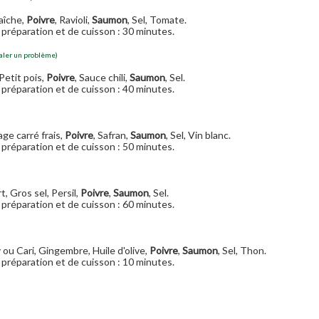
aîche,
Poivre
, Ravioli,
Saumon
, Sel, Tomate.
préparation et de cuisson : 30 minutes.
aler un problème)
Petit pois,
Poivre
, Sauce chili,
Saumon
, Sel.
préparation et de cuisson : 40 minutes.
ge carré frais,
Poivre
, Safran,
Saumon
, Sel, Vin blanc.
préparation et de cuisson : 50 minutes.
rt, Gros sel, Persil,
Poivre
,
Saumon
, Sel.
préparation et de cuisson : 60 minutes.
 ou Cari, Gingembre, Huile d'olive,
Poivre
,
Saumon
, Sel, Thon.
préparation et de cuisson : 10 minutes.