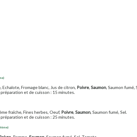
me)
 Echalote, Fromage blanc, Jus de citron,
Poivre
,
Saumon
, Saumon fumé, S
préparation et de cuisson : 15 minutes.
rème fraîche, Fines herbes, Oeuf,
Poivre
,
Saumon
, Saumon fumé, Sel.
préparation et de cuisson : 25 minutes.
blème)
Poivre
, Pomme,
Saumon
, Saumon fumé, Sel, Tomate.