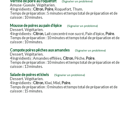
Verrine de poire au roquefort
(Signaler un problème)
Amuse-Gueule. Végétarien.
4 Ingrédients :
Citron
,
Poire
, Roquefort, Thym.
Temps de préparation : 5 minutes et temps total de préparation et de
cuisson : 10 minutes.
Mousse de poires au pain d'épice
(Signaler un problème)
Dessert. Végétarien.
4 Ingrédients :
Citron
, Lait concentré non sucré, Pain d'épice,
Poire
.
Temps de préparation : 10 minutes et temps total de préparation et de
cuisson : 10 minutes.
Compote poires pêches aux amandes
(Signaler un problème)
Dessert. Végétarien.
4 Ingrédients : Amandes effilées,
Citron
, Pêche,
Poire
.
Temps de préparation : 10 minutes et temps total de préparation et de
cuisson : 13 minutes.
Salade de poires et kiwis
(Signaler un problème)
Dessert. Végétarien.
4 Ingrédients :
Citron
, Kiwi, Miel,
Poire
.
Temps de préparation : 0 minutes et temps total de préparation et de
cuisson : 15 minutes.