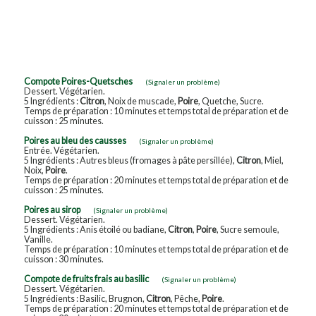
Compote Poires-Quetsches
(Signaler un problème)
Dessert. Végétarien.
5 Ingrédients :
Citron
, Noix de muscade,
Poire
, Quetche, Sucre.
Temps de préparation : 10 minutes et temps total de préparation et de
cuisson : 25 minutes.
Poires au bleu des causses
(Signaler un problème)
Entrée. Végétarien.
5 Ingrédients : Autres bleus (fromages à pâte persillée),
Citron
, Miel,
Noix,
Poire
.
Temps de préparation : 20 minutes et temps total de préparation et de
cuisson : 25 minutes.
Poires au sirop
(Signaler un problème)
Dessert. Végétarien.
5 Ingrédients : Anis étoilé ou badiane,
Citron
,
Poire
, Sucre semoule,
Vanille.
Temps de préparation : 10 minutes et temps total de préparation et de
cuisson : 30 minutes.
Compote de fruits frais au basilic
(Signaler un problème)
Dessert. Végétarien.
5 Ingrédients : Basilic, Brugnon,
Citron
, Pêche,
Poire
.
Temps de préparation : 20 minutes et temps total de préparation et de