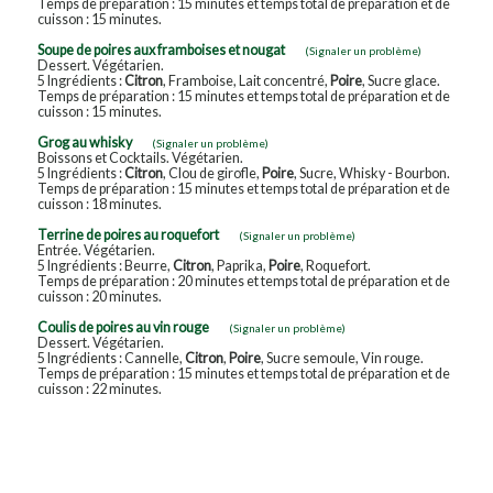
Temps de préparation : 15 minutes et temps total de préparation et de
cuisson : 15 minutes.
Soupe de poires aux framboises et nougat
(Signaler un problème)
Dessert. Végétarien.
5 Ingrédients :
Citron
, Framboise, Lait concentré,
Poire
, Sucre glace.
Temps de préparation : 15 minutes et temps total de préparation et de
cuisson : 15 minutes.
Grog au whisky
(Signaler un problème)
Boissons et Cocktails. Végétarien.
5 Ingrédients :
Citron
, Clou de girofle,
Poire
, Sucre, Whisky - Bourbon.
Temps de préparation : 15 minutes et temps total de préparation et de
cuisson : 18 minutes.
Terrine de poires au roquefort
(Signaler un problème)
Entrée. Végétarien.
5 Ingrédients : Beurre,
Citron
, Paprika,
Poire
, Roquefort.
Temps de préparation : 20 minutes et temps total de préparation et de
cuisson : 20 minutes.
Coulis de poires au vin rouge
(Signaler un problème)
Dessert. Végétarien.
5 Ingrédients : Cannelle,
Citron
,
Poire
, Sucre semoule, Vin rouge.
Temps de préparation : 15 minutes et temps total de préparation et de
cuisson : 22 minutes.