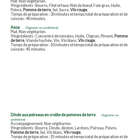
Plat. Non végétarien.
9 Ingrédients : Beurre, Filet et faux-filet de boeuf, Foie gras, Huile,
Poivre,
Pomme de terre
, Sel, Sucre,
Vin rouge
.
Temps de préparation : 30 minutes et temps total de préparation et de
cuisson : 40 minutes.
Axoa
(Signaler un problème)
Plat. Non végétarien.
9 Ingrédients : Concentré de tomates, Huile, Oignon, Piment,
Pomme
de terre
, Viande hachée, Vin, Vin blanc,
Vin rouge
.
Temps de préparation : 10 minutes et temps total de préparation et de
cuisson : 45 minutes.
Dinde aux poireaux en croûte de pommes de terre
(Signaler un
problème)
Accompagnement. Non végétarien.
9 Ingrédients : Beurre, Dinde, dindon, Lardons, Poireau, Poivre,
Pomme de terre
, Sel, Vin blanc,
Vin rouge
.
Temps de préparation : 25 minutes et temps total de préparation et de