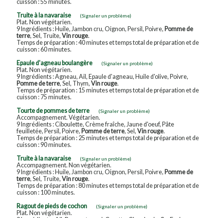
cuisson : 55 minutes.
Truite à la navaraise
(Signaler un problème)
Plat. Non végétarien.
9 Ingrédients : Huile, Jambon cru, Oignon, Persil, Poivre,
Pomme de
terre
, Sel, Truite,
Vin rouge
.
Temps de préparation : 40 minutes et temps total de préparation et de
cuisson : 60 minutes.
Epaule d'agneau boulangère
(Signaler un problème)
Plat. Non végétarien.
9 Ingrédients : Agneau, Ail, Epaule d'agneau, Huile d'olive, Poivre,
Pomme de terre
, Sel, Thym,
Vin rouge
.
Temps de préparation : 15 minutes et temps total de préparation et de
cuisson : 75 minutes.
Tourte de pommes de terre
(Signaler un problème)
Accompagnement. Végétarien.
9 Ingrédients : Ciboulette, Crème fraîche, Jaune d'oeuf, Pâte
feuilletée, Persil, Poivre,
Pomme de terre
, Sel,
Vin rouge
.
Temps de préparation : 25 minutes et temps total de préparation et de
cuisson : 90 minutes.
Truite à la navaraise
(Signaler un problème)
Accompagnement. Non végétarien.
9 Ingrédients : Huile, Jambon cru, Oignon, Persil, Poivre,
Pomme de
terre
, Sel, Truite,
Vin rouge
.
Temps de préparation : 80 minutes et temps total de préparation et de
cuisson : 100 minutes.
Ragout de pieds de cochon
(Signaler un problème)
Plat. Non végétarien.