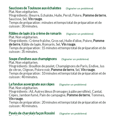
Saucisses de Toulouse aux échalotes
(Signaler un problème)
Plat. Non végétarien.
9 Ingrédients : Beurre, Echalote, Huile, Persil, Poivre,
Pomme de terre
,
Saucisse, Sel,
Vin rouge
.
Temps de préparation : minutes et temps total de préparation et de
cuisson : 30 minutes.
Râbles de lapin à la crème de romarin
(Signaler un problème)
Plat. Non végétarien.
9 Ingrédients : Crème fraîche, Gros sel, Huile d'olive, Poivre,
Pomme
de terre
, Râble de lapin, Romarin, Sel,
Vin rouge
.
Temps de préparation : 15 minutes et temps total de préparation et de
cuisson : 35 minutes.
Soupe d'endives aux champignons
(Signaler un problème)
Plat. Non végétarien.
9 Ingrédients : Bouillon de poulet, Champignons de Paris, Endive, Jus
de citron, Oignon, Poivre noir,
Pomme de terre
, Sel,
Vin rouge
.
Temps de préparation : 10 minutes et temps total de préparation et de
cuisson : 40 minutes.
La fondue auvergnate aux cèpes
(Signaler un problème)
Plat. Non végétarien.
9 Ingrédients : Ail, Autres bleus (fromages à pâte persillée), Cantal,
Cèpes, Jambon fumé, Pain de campagne,
Pomme de terre
, Tommes,
Vin rouge
.
Temps de préparation : 20 minutes et temps total de préparation et de
cuisson : 40 minutes.
Pavés de charolais façon Rossini
(Signaler un problème)