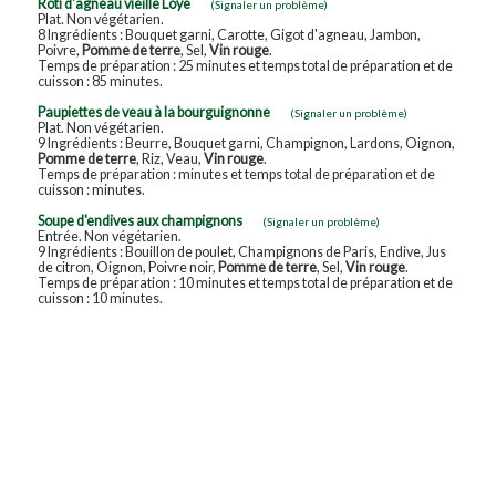
Rôti d'agneau vieille Loye
(Signaler un problème)
Plat. Non végétarien.
8 Ingrédients : Bouquet garni, Carotte, Gigot d'agneau, Jambon,
Poivre,
Pomme de terre
, Sel,
Vin rouge
.
Temps de préparation : 25 minutes et temps total de préparation et de
cuisson : 85 minutes.
Paupiettes de veau à la bourguignonne
(Signaler un problème)
Plat. Non végétarien.
9 Ingrédients : Beurre, Bouquet garni, Champignon, Lardons, Oignon,
Pomme de terre
, Riz, Veau,
Vin rouge
.
Temps de préparation : minutes et temps total de préparation et de
cuisson : minutes.
Soupe d'endives aux champignons
(Signaler un problème)
Entrée. Non végétarien.
9 Ingrédients : Bouillon de poulet, Champignons de Paris, Endive, Jus
de citron, Oignon, Poivre noir,
Pomme de terre
, Sel,
Vin rouge
.
Temps de préparation : 10 minutes et temps total de préparation et de
cuisson : 10 minutes.