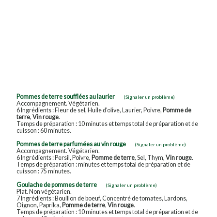
Pommes de terre soufflées au laurier
(Signaler un problème)
Accompagnement. Végétarien.
6 Ingrédients : Fleur de sel, Huile d'olive, Laurier, Poivre,
Pomme de
terre
,
Vin rouge
.
Temps de préparation : 10 minutes et temps total de préparation et de
cuisson : 60 minutes.
Pommes de terre parfumées au vin rouge
(Signaler un problème)
Accompagnement. Végétarien.
6 Ingrédients : Persil, Poivre,
Pomme de terre
, Sel, Thym,
Vin rouge
.
Temps de préparation : minutes et temps total de préparation et de
cuisson : 75 minutes.
Goulache de pommes de terre
(Signaler un problème)
Plat. Non végétarien.
7 Ingrédients : Bouillon de boeuf, Concentré de tomates, Lardons,
Oignon, Paprika,
Pomme de terre
,
Vin rouge
.
Temps de préparation : 10 minutes et temps total de préparation et de