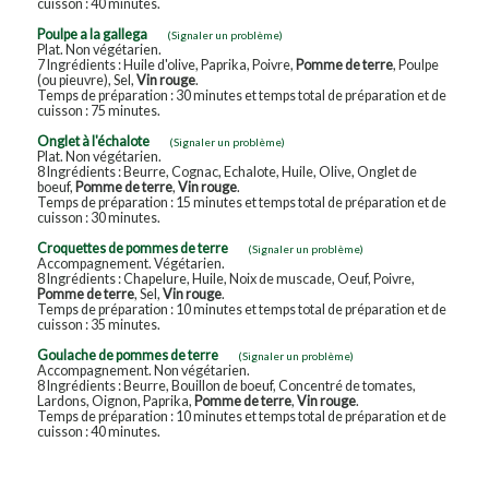
cuisson : 40 minutes.
Poulpe a la gallega
(Signaler un problème)
Plat. Non végétarien.
7 Ingrédients : Huile d'olive, Paprika, Poivre,
Pomme de terre
, Poulpe
(ou pieuvre), Sel,
Vin rouge
.
Temps de préparation : 30 minutes et temps total de préparation et de
cuisson : 75 minutes.
Onglet à l'échalote
(Signaler un problème)
Plat. Non végétarien.
8 Ingrédients : Beurre, Cognac, Echalote, Huile, Olive, Onglet de
boeuf,
Pomme de terre
,
Vin rouge
.
Temps de préparation : 15 minutes et temps total de préparation et de
cuisson : 30 minutes.
Croquettes de pommes de terre
(Signaler un problème)
Accompagnement. Végétarien.
8 Ingrédients : Chapelure, Huile, Noix de muscade, Oeuf, Poivre,
Pomme de terre
, Sel,
Vin rouge
.
Temps de préparation : 10 minutes et temps total de préparation et de
cuisson : 35 minutes.
Goulache de pommes de terre
(Signaler un problème)
Accompagnement. Non végétarien.
8 Ingrédients : Beurre, Bouillon de boeuf, Concentré de tomates,
Lardons, Oignon, Paprika,
Pomme de terre
,
Vin rouge
.
Temps de préparation : 10 minutes et temps total de préparation et de
cuisson : 40 minutes.