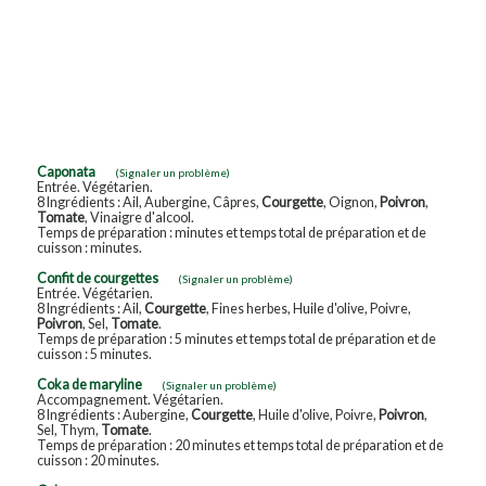
Caponata
(Signaler un problème)
Entrée. Végétarien.
8 Ingrédients : Ail, Aubergine, Câpres,
Courgette
, Oignon,
Poivron
,
Tomate
, Vinaigre d'alcool.
Temps de préparation : minutes et temps total de préparation et de
cuisson : minutes.
Confit de courgettes
(Signaler un problème)
Entrée. Végétarien.
8 Ingrédients : Ail,
Courgette
, Fines herbes, Huile d'olive, Poivre,
Poivron
, Sel,
Tomate
.
Temps de préparation : 5 minutes et temps total de préparation et de
cuisson : 5 minutes.
Coka de maryline
(Signaler un problème)
Accompagnement. Végétarien.
8 Ingrédients : Aubergine,
Courgette
, Huile d'olive, Poivre,
Poivron
,
Sel, Thym,
Tomate
.
Temps de préparation : 20 minutes et temps total de préparation et de
cuisson : 20 minutes.