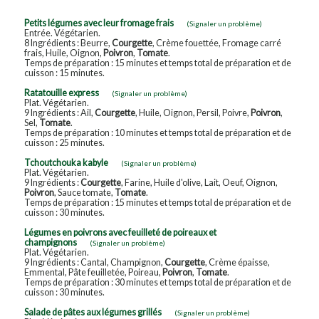
Petits légumes avec leur fromage frais
(Signaler un problème)
Entrée. Végétarien.
8 Ingrédients : Beurre,
Courgette
, Crème fouettée, Fromage carré
frais, Huile, Oignon,
Poivron
,
Tomate
.
Temps de préparation : 15 minutes et temps total de préparation et de
cuisson : 15 minutes.
Ratatouille express
(Signaler un problème)
Plat. Végétarien.
9 Ingrédients : Ail,
Courgette
, Huile, Oignon, Persil, Poivre,
Poivron
,
Sel,
Tomate
.
Temps de préparation : 10 minutes et temps total de préparation et de
cuisson : 25 minutes.
Tchoutchouka kabyle
(Signaler un problème)
Plat. Végétarien.
9 Ingrédients :
Courgette
, Farine, Huile d'olive, Lait, Oeuf, Oignon,
Poivron
, Sauce tomate,
Tomate
.
Temps de préparation : 15 minutes et temps total de préparation et de
cuisson : 30 minutes.
Légumes en poivrons avec feuilleté de poireaux et
champignons
(Signaler un problème)
Plat. Végétarien.
9 Ingrédients : Cantal, Champignon,
Courgette
, Crème épaisse,
Emmental, Pâte feuilletée, Poireau,
Poivron
,
Tomate
.
Temps de préparation : 30 minutes et temps total de préparation et de
cuisson : 30 minutes.
Salade de pâtes aux légumes grillés
(Signaler un problème)