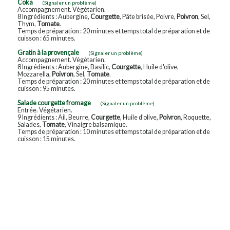
Coka
(Signaler un problème)
Accompagnement. Végétarien.
8 Ingrédients : Aubergine,
Courgette
, Pâte brisée, Poivre,
Poivron
, Sel,
Thym,
Tomate
.
Temps de préparation : 20 minutes et temps total de préparation et de
cuisson : 65 minutes.
Gratin à la provençale
(Signaler un problème)
Accompagnement. Végétarien.
8 Ingrédients : Aubergine, Basilic,
Courgette
, Huile d'olive,
Mozzarella,
Poivron
, Sel,
Tomate
.
Temps de préparation : 20 minutes et temps total de préparation et de
cuisson : 95 minutes.
Salade courgette fromage
(Signaler un problème)
Entrée. Végétarien.
9 Ingrédients : Ail, Beurre,
Courgette
, Huile d'olive,
Poivron
, Roquette,
Salades,
Tomate
, Vinaigre balsamique.
Temps de préparation : 10 minutes et temps total de préparation et de
cuisson : 15 minutes.