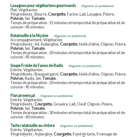
Lasagnes pour végétariens gourmands
(Signaler un problème)
Plat. Végétarien.
9 Ingrédients : Beurre,
Courgette
, Farine, Lait, Lasagne, Poivre,
Poivron
, Sel,
Tomate
.
Temps de préparation : 15 minutes et temps total de préparation et de
cuisson : 45 minutes.
Ratatouille à la Niçoise
(Signaler un problème)
Accompagnement. Végétarien.
9 Ingrédients : Ail, Aubergine,
Courgette
, Huile d'olive, Oignon, Poivre,
Poivron
, Sel,
Tomate
.
Temps de préparation : 20 minutes et temps total de préparation et de
cuisson : 45 minutes.
Soupe Froide de Fanes de Radis
(Signaler un problème)
Entrée. Végétarien.
9 Ingrédients : Bouquet garni,
Courgette
, Huile d'olive, Oignon, Poivre,
Poivron
, Radis, Sel,
Tomate
.
Temps de préparation : 20 minutes et temps total de préparation et de
cuisson : 45 minutes.
Flan provençal
(Signaler un problème)
Entrée. Végétarien.
9 Ingrédients :
Courgette
, Gruyère, Lait, Oeuf, Oignon, Poivre,
Poivron
, Sel,
Tomate
.
Temps de préparation : 30 minutes et temps total de préparation et de
cuisson : 60 minutes.
Tarte ratatouille au chèvre
(Signaler un problème)
Entrée. Végétarien.
9 Ingrédients : Aubergine,
Courgette
, Fond de tarte, Fromage de