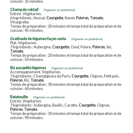
cuisson : 35 minutes.
Champ de coktail
(Signaler un problème)
Entrée. Végétarien.
6 Ingrédients : Avocat,
Courgette
, Navet,
Poivron
,
Tomate
,
Vinaigrette.
Temps de préparation : 20 minutes et temps total de préparation et de
cuisson : 45 minutes.
Gratinade de légumes façon sonia
(Signaler un problème)
Plat. Végétarien.
7 Ingrédients : Aubergine,
Courgette
, Oeuf, Poivre,
Poivron
, Sel,
Tomate
.
Temps de préparation : 20 minutes et temps total de préparation et de
cuisson : 50 minutes.
Riz aux petits légumes
(Signaler un problème)
Accompagnement. Végétarien.
7 Ingrédients : Champignons de Paris,
Courgette
, Oignon, Petit pois,
Poivron
, Riz,
Tomate
.
Temps de préparation : 30 minutes et temps total de préparation et de
cuisson : 60 minutes.
Ratatouille
(Signaler un problème)
Entrée. Végétarien.
7 Ingrédients : Aubergine, Basilic, Carotte,
Courgette
, Oignon,
Poivron
,
Tomate
.
Temps de préparation : 30 minutes et temps total de préparation et de
cuisson : 90 minutes.