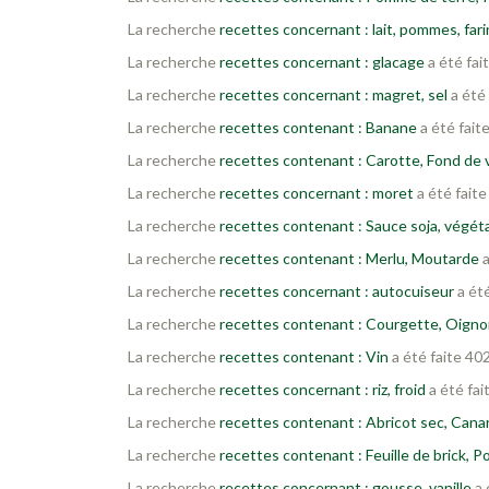
La recherche
recettes concernant : lait, pommes, far
La recherche
recettes concernant : glacage
a été fai
La recherche
recettes concernant : magret, sel
a été 
La recherche
recettes contenant : Banane
a été fait
La recherche
recettes contenant : Carotte, Fond de 
La recherche
recettes concernant : moret
a été faite
La recherche
recettes contenant : Sauce soja, végétar
La recherche
recettes contenant : Merlu, Moutarde
a
La recherche
recettes concernant : autocuiseur
a été
La recherche
recettes contenant : Courgette, Oignon
La recherche
recettes contenant : Vin
a été faite 40
La recherche
recettes concernant : riz, froid
a été fai
La recherche
recettes contenant : Abricot sec, Cana
La recherche
recettes contenant : Feuille de brick, P
La recherche
recettes concernant : gousse, vanille
a 